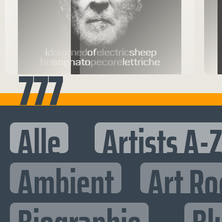
777
Alle
Artists A-
Ambient
Art Ro