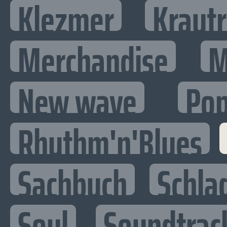
Klezmer
Kraut
Merchandise
M
New wave
Po
Rhythm'n'Blues
Sachbuch
Schla
Soul
Soundtrac