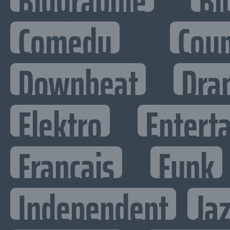
Biographie
Bl
Comedy
Cou
Downbeat
Dra
Elektro
Enterta
Francais
Funk
Independent
Ja