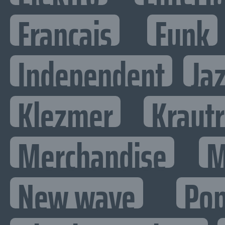
Francais
Funk
Independent
Ja
Klezmer
Kraut
Merchandise
M
New wave
Po