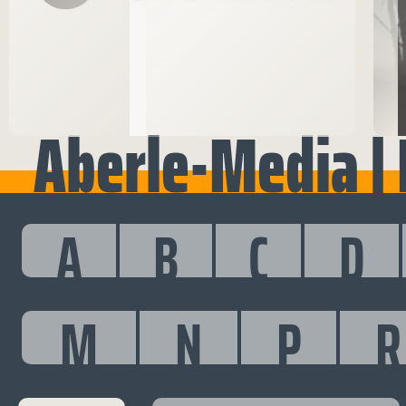
Aberle-Media | 
A
B
C
D
M
N
P
R