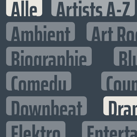
Alle
Artists A-Z
Ambient
Art Ro
Biographie
Bl
Comedy
Cou
Downbeat
Dra
Elektro
Enterta