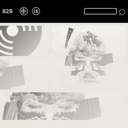
⌕
❉
EN
B2B