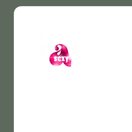
A Sexy Records
A Tr