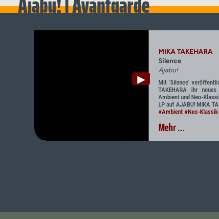
Ajabu! | Avantgarde
MIKA TAKEHARA
Silence
Ajabu!
▶
Mit 'Silence' veröffent
TAKEHARA ihr neues 
Ambient und Neo-Klassik
LP auf AJABU! MIKA TA
#Ambient
#Neo-Klassik
Mehr ...