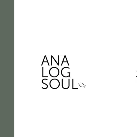
AGR Television Records
Analogsoul