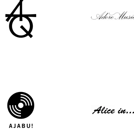
Above The Quiet
Adore Music