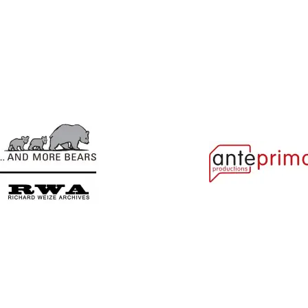
Ajabu!
Alice In...
And More Bears
Anteprima