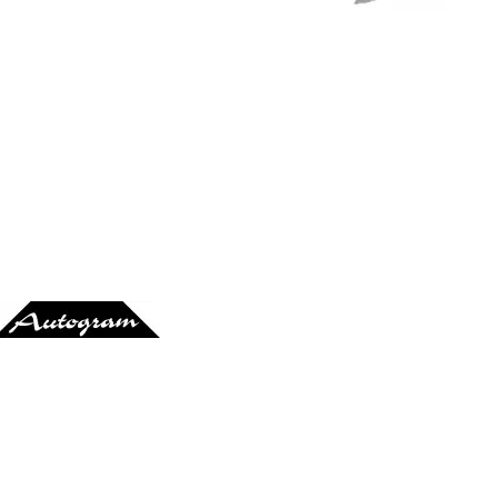
At Mango's
Ata Tak
utogram-Records