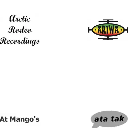
ic Rodeo Recordings
Ariwa Sounds