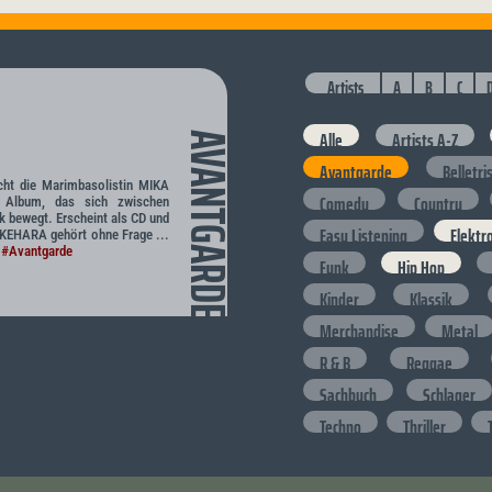
Artists
A
B
C
Alle
Artists A-Z
AVANTGARDE
Avantgarde
Belletri
licht die Marimbasolistin MIKA
Comedy
Country
Album, das sich zwischen
 bewegt. Erscheint als CD und
Easy Listening
Elektr
KEHARA gehört ohne Frage ...
#Avantgarde
Funk
Hip Hop
Kinder
Klassik
Merchandise
Metal
R & B
Reggae
Sachbuch
Schlager
Techno
Thriller