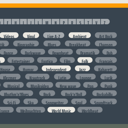
D
F
H
I
J
L
M
N
P
R
S
T
V
Z
Videos
Vinyl
Live A-Z
Ambient
Art Rock
stik
Biographie
Blues
Breakbeat
Chanson
Dance
Darkwave
Downbeat
Dramatik
Dub
o
Entertainer
Exotica
Film
Folk
Francais
House
Humor
Independent
Jazz
Kabarett
Klezmer
Krautrock
Latin
Lounge
Lyrik
Musical
Musikvideo
New wave
Pop
Punk
Rhythm'n'Blues
Rock
Rock'n'Roll
Rockabilly
Sci-Fi
Ska
Songwriter
Soul
Soundtrack
Trance
Weihnachten
World Music
Worldbeat