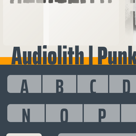
Audiolith | Pun
A
B
C
D
N
O
P