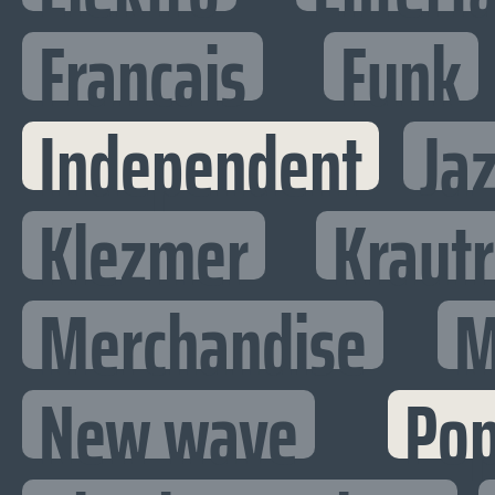
Francais
Funk
Independent
Ja
Klezmer
Kraut
Merchandise
M
New wave
Po