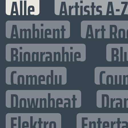
Alle
Artists A-
Ambient
Art Ro
Biographie
Bl
Comedy
Cou
Downbeat
Dra
Elektro
Enterta