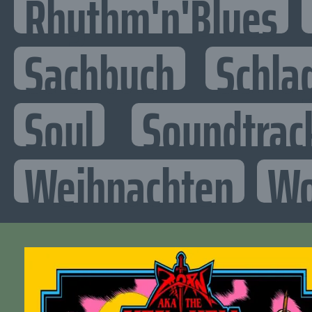
Rhythm'n'Blues
Sachbuch
Schla
Soul
Soundtrac
Weihnachten
Wo