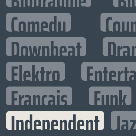
Biographie
Bl
Comedy
Cou
Downbeat
Dra
Elektro
Enterta
Francais
Funk
Independent
Ja