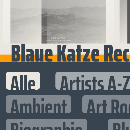
Blaue Katze Rec
Alle
Artists A-
Ambient
Art Ro