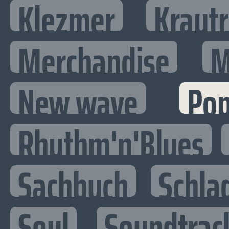
Klezmer
Kraut
Merchandise
M
New wave
Po
Rhythm'n'Blues
Sachbuch
Schla
Soul
Soundtrac