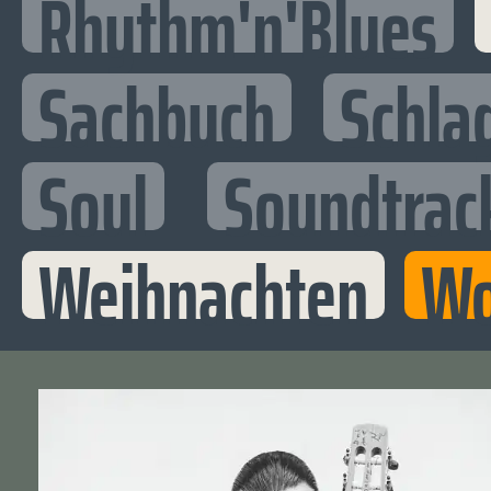
Rhythm'n'Blues
Sachbuch
Schla
Soul
Soundtrac
Weihnachten
Wo