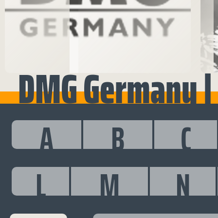
DMG Germany |
A
B
C
L
M
N