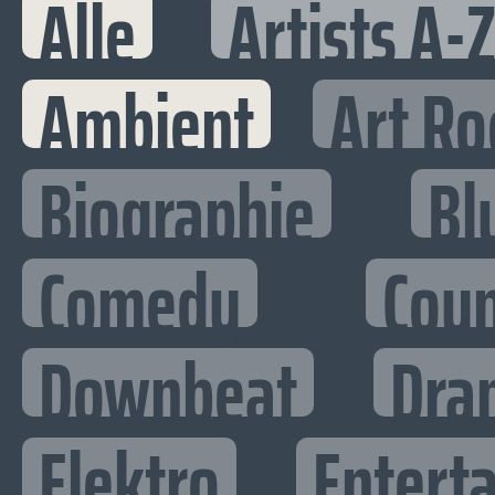
Alle
Artists A-
Ambient
Art Ro
Biographie
Bl
Comedy
Cou
Downbeat
Dra
Elektro
Enterta