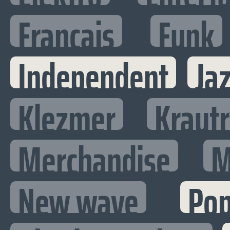
Francais
Funk
Independent
Ja
Klezmer
Kraut
Merchandise
M
New wave
Po