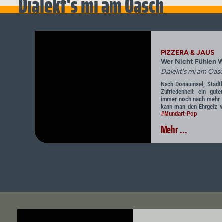
Dialekt's mi am Oasch
PIZZERA & JAUS
Wer Nicht Fühlen W
Dialekt's mi am Oas
Nach Donauinsel, Stadth
Zufriedenheit ein gut
immer noch nach mehr u
kann man den Ehrgeiz v
#Mundart-Pop
Mehr ...