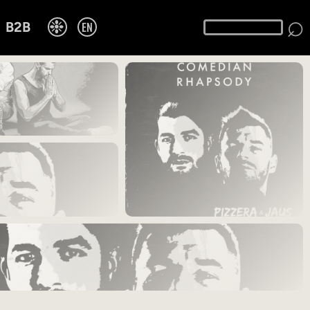
⌕
❉
EN
B2B