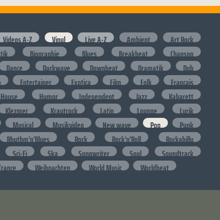
Videos A-Z
Vinyl
Live A-Z
Ambient
Art Rock
stik
Biographie
Blues
Breakbeat
Chanson
Dance
Darkwave
Downbeat
Dramatik
Dub
o
Entertainer
Exotica
Film
Folk
Francais
House
Humor
Independent
Jazz
Kabarett
Klezmer
Krautrock
Latin
Lounge
Lyrik
Musical
Musikvideo
New wave
Pop
Punk
Rhythm'n'Blues
Rock
Rock'n'Roll
Rockabilly
Sci-Fi
Ska
Songwriter
Soul
Soundtrack
Trance
Weihnachten
World Music
Worldbeat