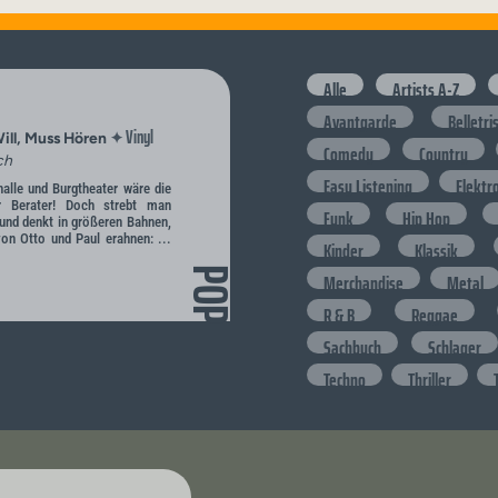
Alle
Artists A-Z
Avantgarde
Belletri
Vinyl
✦
ill, Muss Hören
Comedy
Country
ch
Easy Listening
Elektr
alle und Burgtheater wäre die
er Berater! Doch strebt man
Funk
Hip Hop
nd denkt in größeren Bahnen,
on Otto und Paul erahnen: ...
Kinder
Klassik
POP
Merchandise
Metal
R & B
Reggae
Sachbuch
Schlager
Techno
Thriller