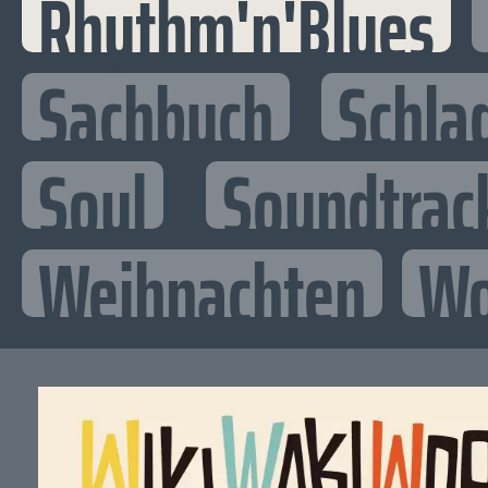
Rhythm'n'Blues
Sachbuch
Schla
Soul
Soundtrac
Weihnachten
Wo