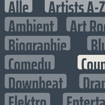
Alle
Artists A-
Ambient
Art Ro
Biographie
Bl
Comedy
Cou
Downbeat
Dra
Elektro
Enterta