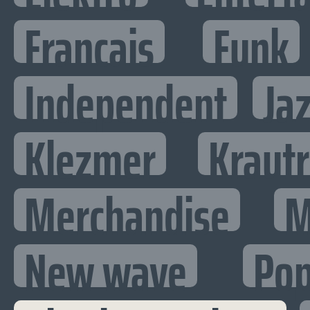
Francais
Funk
Independent
Ja
Klezmer
Kraut
Merchandise
M
New wave
Po