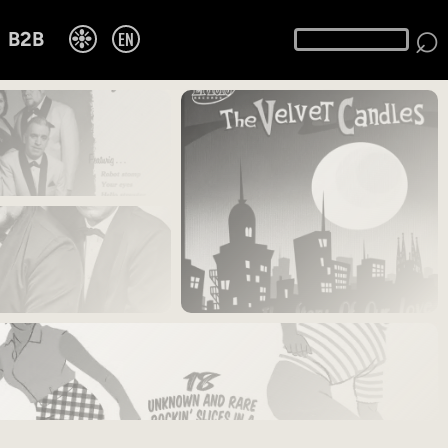
⌕
❉
EN
B2B