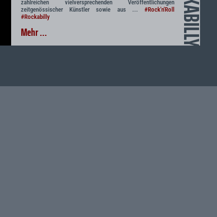
ROCKABILLY
zahlreichen vielversprechenden Veröffentlichungen
zeitgenössischer Künstler sowie aus ...
#Rock'n'Roll
#Rockabilly
Mehr ...