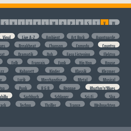
G
H
I
J
K
L
M
O
P
R
S
T
V
W
Vinyl
Live A-Z
Ambient
Art Rock
Avantgarde
lues
Breakbeat
Chanson
Comedy
Country
eat
Dramatik
Dub
Easy Listening
Elektro
Folk
Francais
Funk
Hip Hop
House
azz
Kabarett
Kinder
Klassik
Klezmer
ge
Lyrik
Merchandise
Metal
Musical
Pop
Punk
R & B
Reggae
Rhythm'n'Blues
billy
Sachbuch
Schlager
Sci-Fi
Ska
rack
Techno
Thriller
Trance
Weihnachten