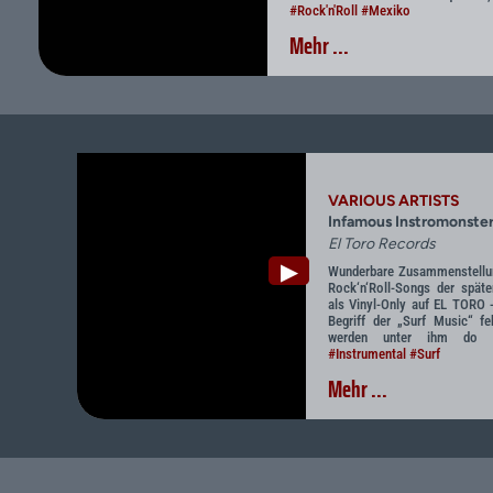
#Rock'n'Roll
#Mexiko
Mehr ...
VARIOUS ARTISTS
Infamous Instromonster
El Toro Records
▶
Wunderbare Zusammenstellun
Rock‘n‘Roll-Songs der spät
als Vinyl-Only auf EL TORO 
Begriff der „Surf Music“ fe
werden unter ihm do
#Instrumental
#Surf
Mehr ...