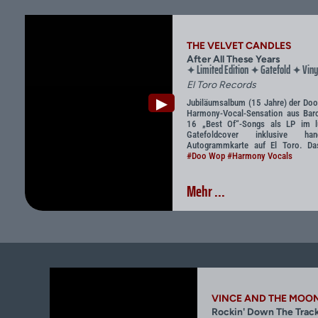
THE VELVET CANDLES
After All These Years
Limited Edition
Gatefold
Viny
✦
✦
✦
El Toro Records
▶
Jubiläumsalbum (15 Jahre) der Do
Harmony-Vocal-Sensation aus Bar
16 „Best Of“-Songs als LP im l
Gatefoldcover inklusive hands
Autogrammkarte auf El Toro. Das
#Doo Wop
#Harmony Vocals
Mehr ...
VINCE AND THE MOO
Rockin' Down The Trac