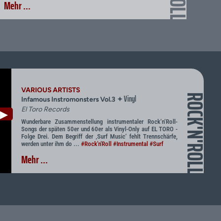
Mehr ...
VARIOUS ARTISTS
Vinyl
ROCK'N'ROLL
✦
Infamous Instromonsters Vol.3
El Toro Records
▶
Wunderbare Zusammenstellung instrumentaler Rock‘n‘Roll-
Songs der späten 50er und 60er als Vinyl-Only auf EL TORO -
Folge Drei. Dem Begriff der ‚Surf Music‘ fehlt Trennschärfe,
werden unter ihm do ...
#Rock'n'Roll
#Instrumental
#Surf
Mehr ...