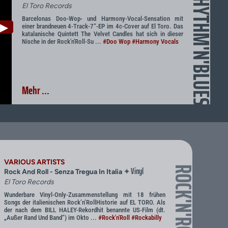
RHYTHM'N'BLUES
El Toro Records
Barcelonas Doo-Wop- und Harmony-Vocal-Sensation mit
▶
einer brandneuen 4-Track-7“-EP im 4c-Cover auf El Toro. Das
katalanische Quintett The Velvet Candles hat sich in dieser
Nische in der Rock'n'Roll-Su ...
#Doo Wop
#Harmony Vocals
Mehr ...
VARIOUS ARTISTS
Vinyl
ROCK'N'ROLL
✦
Rock And Roll - Senza Tregua In Italia
El Toro Records
Wunderbare Vinyl-Only-Zusammenstellung mit 18 frühen
Songs der italienischen Rock’n’RollHistorie auf EL TORO. Als
der nach dem BILL HALEY-Rekordhit benannte US-Film (dt.
„Außer Rand Und Band“) im Okto ...
#Rock'n'Roll
#Rockabilly