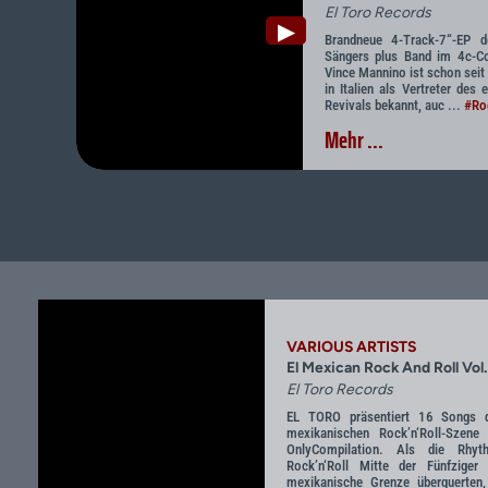
El Toro Records
▶
Brandneue 4-Track-7“-EP de
Sängers plus Band im 4c-Co
Vince Mannino ist schon seit
in Italien als Vertreter des 
Revivals bekannt, auc ...
#Roc
Mehr ...
VARIOUS ARTISTS
El Mexican Rock And Roll Vol.
El Toro Records
EL TORO präsentiert 16 Songs d
mexikanischen Rock’n‘Roll-Szene 
OnlyCompilation. Als die Rhy
Rock’n‘Roll Mitte der Fünfziger
mexikanische Grenze überquerten,