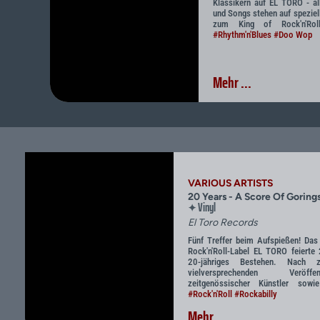
Klassikern auf EL TORO - al
und Songs stehen auf speziel
zum King of Rock'n'Rol
#Rhythm'n'Blues
#Doo Wop
Mehr ...
VARIOUS ARTISTS
20 Years - A Score Of Gorings
Vinyl
✦
El Toro Records
Fünf Treffer beim Aufspießen! Das
Rock'n'Roll-Label EL TORO feierte
20-jähriges Bestehen. Nach za
vielversprechenden Veröffent
zeitgenössischer Künstler sowi
#Rock'n'Roll
#Rockabilly
Mehr ...