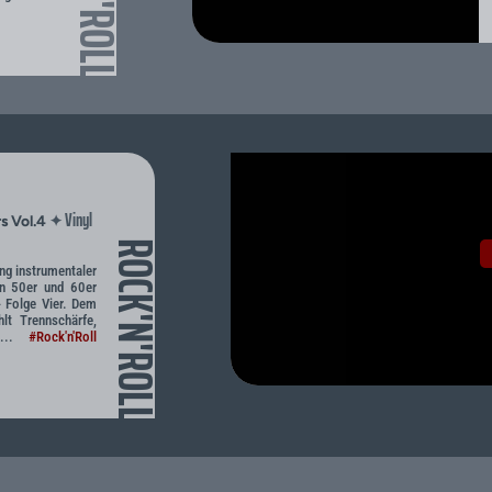
Vinyl
✦
s Vol.4
ROCK'N'ROLL
g instrumentaler
en 50er und 60er
- Folge Vier. Dem
hlt Trennschärfe,
 ...
#Rock'n'Roll