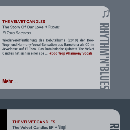
♫
THE VELVET CANDLES
RHYTHM'N'BLUES
Reissue
✦
The Story Of Our Love
El Toro Records
Wiederveröffentlichung des Debütalbums (2010) der Doo-
Wop- und Harmony-Vocal-Sensation aus Barcelona als CD im
Jewelcase auf El Toro. Das katalanische Quintett The Velvet
Candles hat sich in einer spe ...
#Doo Wop
#Harmony Vocals
Mehr ...
THE VELVET CANDLES
Vinyl
✦
The Velvet Candles EP