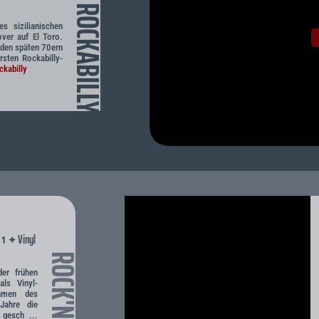
ROCKABILLY
s sizilianischen
ver auf El Toro.
 den späten 70ern
ersten Rockabilly-
kabilly
Vinyl
✦
 1
ROCK'N'ROLL
er frühen
als Vinyl-
thmen des
 Jahre die
 gesch ...