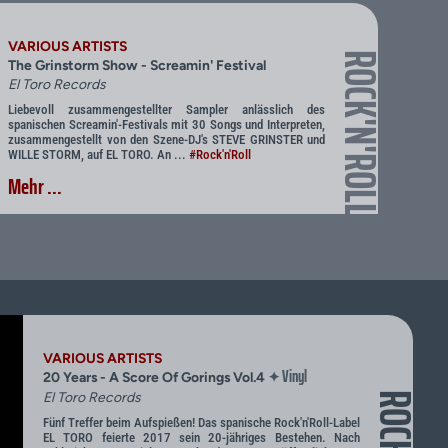
VARIOUS ARTISTS
ROCK'N'ROLL
The Grinstorm Show - Screamin' Festival
El Toro Records
Liebevoll zusammengestellter Sampler anlässlich des
spanischen Screamin'-Festivals mit 30 Songs und Interpreten,
zusammengestellt von den Szene-DJ's STEVE GRINSTER und
WILLE STORM, auf EL TORO. An ...
#Rock'n'Roll
Mehr ...
VARIOUS ARTISTS
Vinyl
✦
20 Years - A Score Of Gorings Vol.4
El Toro Records
Fünf Treffer beim Aufspießen! Das spanische Rock'n'Roll-Label
EL TORO feierte 2017 sein 20-jähriges Bestehen. Nach