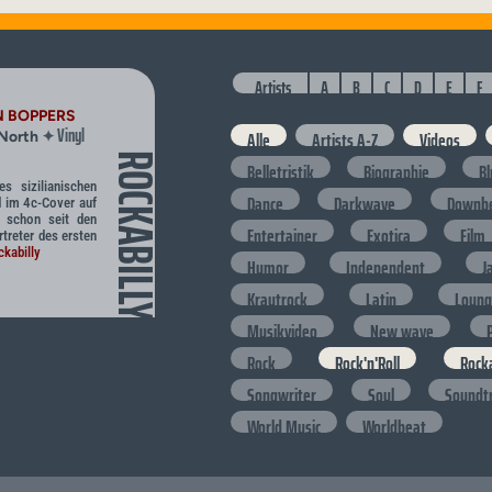
Artists
A
B
C
D
E
F
N BOPPERS
Vinyl
✦
Alle
Artists A-Z
Videos
 North
ROCKABILLY
Belletristik
Biographie
B
s sizilianischen
Dance
Darkwave
Downb
d im 4c-Cover auf
t schon seit den
Entertainer
Exotica
Film
rtreter des ersten
kabilly
Humor
Independent
J
Krautrock
Latin
Loun
Musikvideo
New wave
Rock
Rock'n'Roll
Rocka
Songwriter
Soul
Soundt
World Music
Worldbeat