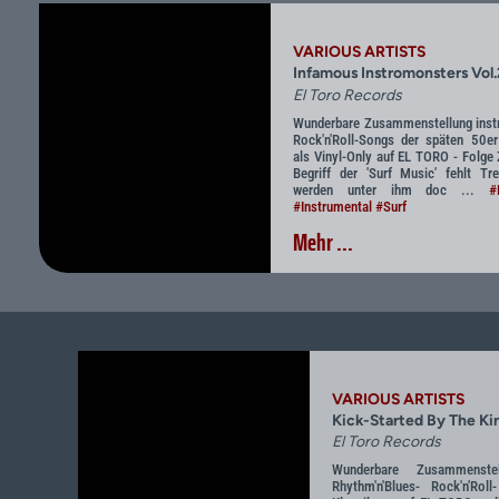
VARIOUS ARTISTS
Infamous Instromonsters Vol
El Toro Records
Wunderbare Zusammenstellung inst
Rock'n'Roll-Songs der späten 50e
als Vinyl-Only auf EL TORO - Folge
Begriff der 'Surf Music' fehlt Tre
werden unter ihm doc ...
#
#Instrumental
#Surf
Mehr ...
VARIOUS ARTISTS
Kick-Started By The Ki
El Toro Records
Wunderbare Zusammenst
Rhythm'n'Blues- Rock'n'Ro