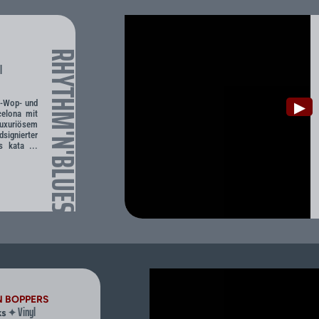
RHYTHM'N'BLUES
l
o-Wop- und
▶
celona mit
uxuriösem
ignierter
 kata ...
N BOPPERS
Vinyl
✦
ks