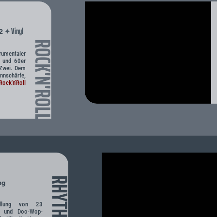
Vinyl
✦
.2
ROCK'N'ROLL
rumentaler
r und 60er
 Zwei. Dem
nnschärfe,
Rock'n'Roll
ng
ellung von 23
ll- und Doo-Wop-