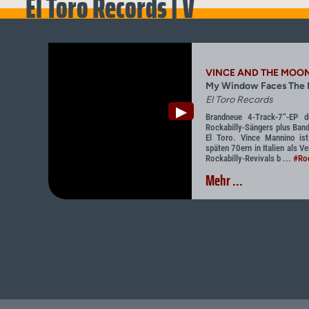
El Toro Records | V
VINCE AND THE MOO
My Window Faces The
El Toro Records
▶
Brandneue 4-Track-7“-EP de
Rockabilly-Sängers plus Ban
El Toro. Vince Mannino is
späten 70ern in Italien als Ve
Rockabilly-Revivals b ...
#Roc
Mehr ...