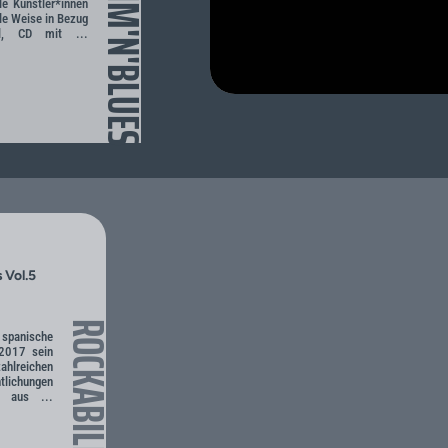
RHYTHM'N'BLUES
le Künstler*innen
le Weise in Bezug
l, CD mit ...
 Vol.5
ROCKABILLY
 spanische
 2017 sein
hlreichen
lichungen
e aus ...