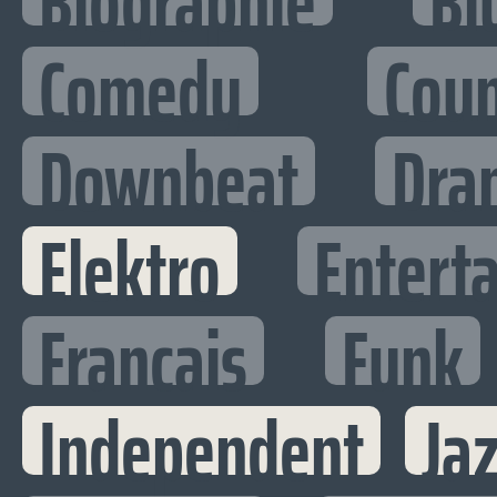
Biographie
Bl
Comedy
Cou
Downbeat
Dra
Elektro
Enterta
Francais
Funk
Independent
Ja