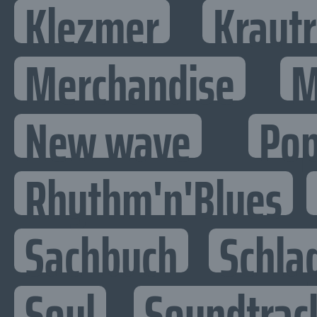
Klezmer
Kraut
Merchandise
M
New wave
Po
Rhythm'n'Blues
Sachbuch
Schla
Soul
Soundtrac