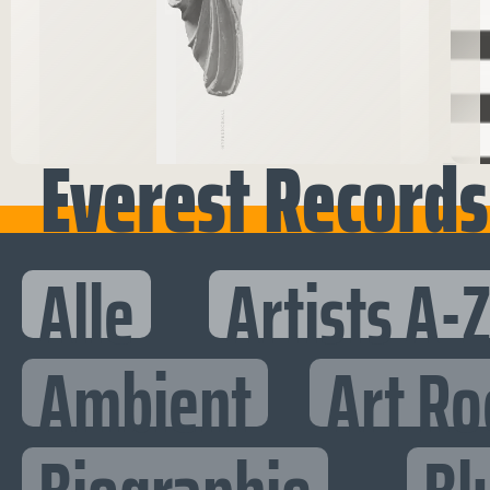
Everest Records
Alle
Artists A-
Ambient
Art Ro