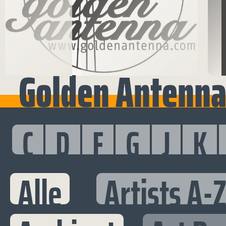
Golden Antenna 
C
D
F
G
J
K
Alle
Artists A-