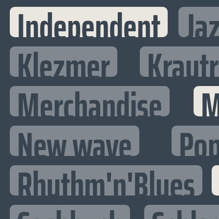
Independent
Ja
Klezmer
Kraut
Merchandise
M
New wave
Po
Rhythm'n'Blues