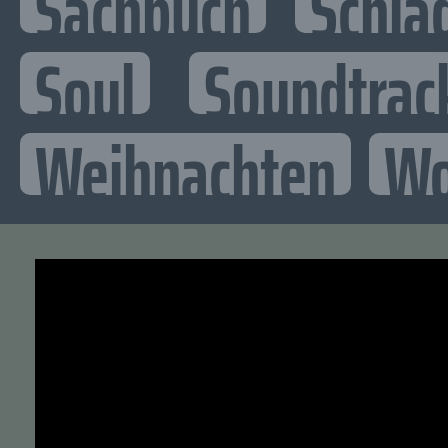
Sachbuch
Schla
Soul
Soundtrac
Weihnachten
Wo