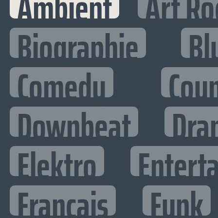
Ambient
Art Ro
Biographie
Bl
Comedy
Cou
Downbeat
Dra
Elektro
Enterta
Francais
Funk