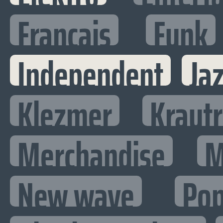
Francais
Funk
Independent
Ja
Klezmer
Kraut
Merchandise
M
New wave
Po