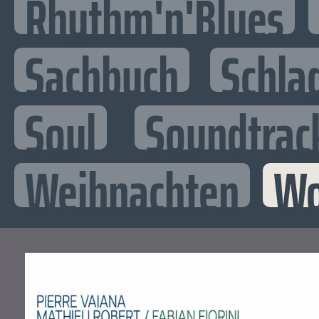
Rhythm'n'Blues
Sachbuch
Schla
Soul
Soundtrac
Weihnachten
Wo