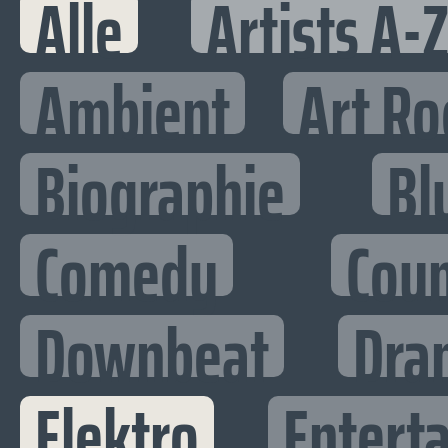
Alle
Artists A-
Ambient
Art Ro
Biographie
Bl
Comedy
Cou
Downbeat
Dra
Elektro
Enterta