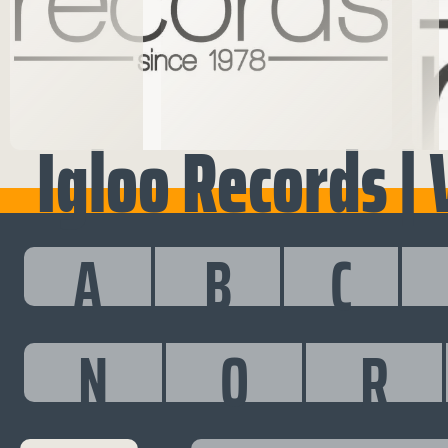
Igloo Records | 
A
B
C
N
O
R