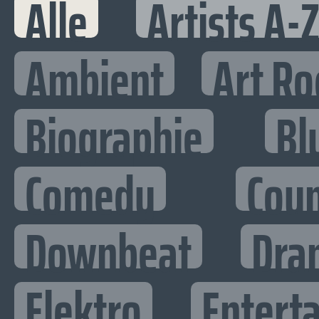
Alle
Artists A-
Ambient
Art Ro
Biographie
Bl
Comedy
Cou
Downbeat
Dra
Elektro
Enterta