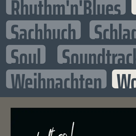
Rhythm'n'Blues
Sachbuch
Schla
Soul
Soundtrac
Weihnachten
Wo