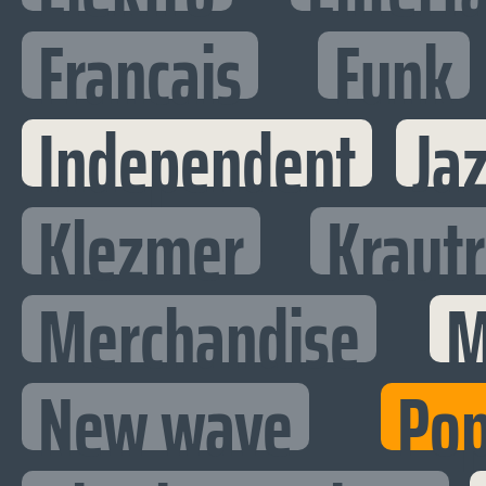
Francais
Funk
Independent
Ja
Klezmer
Kraut
Merchandise
M
New wave
Po