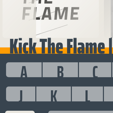
Kick The Flame 
A
B
C
J
K
L