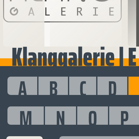
Klanggalerie | E
A
B
C
D
M
N
O
P