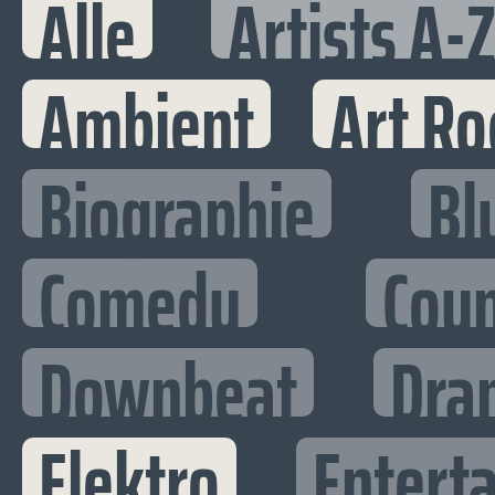
Alle
Artists A-
Ambient
Art Ro
Biographie
Bl
Comedy
Cou
Downbeat
Dra
Elektro
Enterta