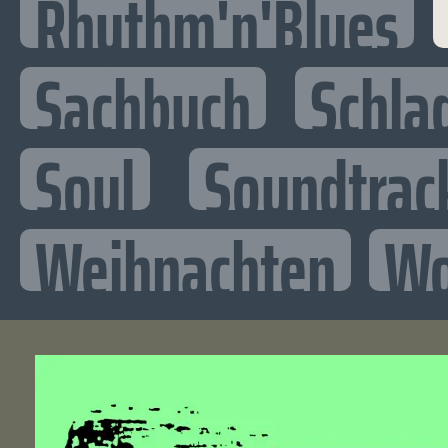
Rhythm'n'Blues
Sachbuch
Schla
Soul
Soundtrac
Weihnachten
Wo