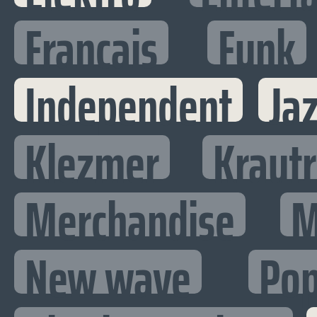
Francais
Funk
Independent
Ja
Klezmer
Kraut
Merchandise
M
New wave
Po