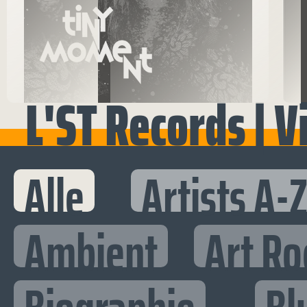
L'ST Records | V
Alle
Artists A-
Ambient
Art Ro