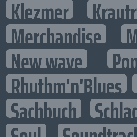
Klezmer
Kraut
Merchandise
M
New wave
Po
Rhythm'n'Blues
Sachbuch
Schla
Soul
Soundtrac