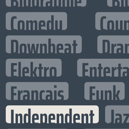
Biographie
Bl
Comedy
Cou
Downbeat
Dra
Elektro
Enterta
Francais
Funk
Independent
Ja