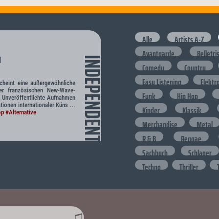
Alle
Artists A-Z
Avantgarde
Belletri
l
INDEPENDENT
Comedy
Country
Easy Listening
Elektr
cheint eine außergewöhnliche
er französischen New-Wave-
Funk
Hip Hop
. Unveröffentlichte Aufnahmen
ationen internationaler Küns ...
Kinder
Klassik
op
#Alternative
Merchandise
Metal
R & B
Reggae
Sachbuch
Schlager
Techno
Thriller
♫