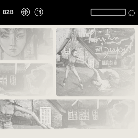
⌕
❉
EN
B2B