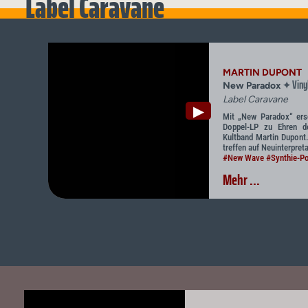
Label Caravane
MARTIN DUPONT
Viny
✦
New Paradox
Label Caravane
▶
Mit „New Paradox“ ers
Doppel-LP zu Ehren d
Kultband Martin Dupont
treffen auf Neuinterpret
#New Wave
#Synthie-P
Mehr ...