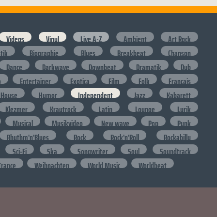
Videos
Vinyl
Live A-Z
Ambient
Art Rock
stik
Biographie
Blues
Breakbeat
Chanson
Dance
Darkwave
Downbeat
Dramatik
Dub
o
Entertainer
Exotica
Film
Folk
Francais
House
Humor
Independent
Jazz
Kabarett
Klezmer
Krautrock
Latin
Lounge
Lyrik
Musical
Musikvideo
New wave
Pop
Punk
Rhythm'n'Blues
Rock
Rock'n'Roll
Rockabilly
Sci-Fi
Ska
Songwriter
Soul
Soundtrack
Trance
Weihnachten
World Music
Worldbeat