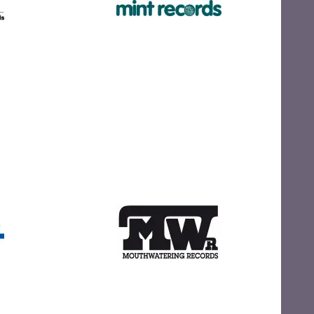
ds
Mint