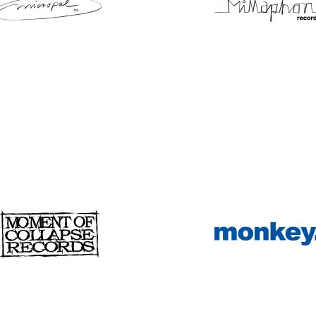
icropal Records
Millaphon Recor