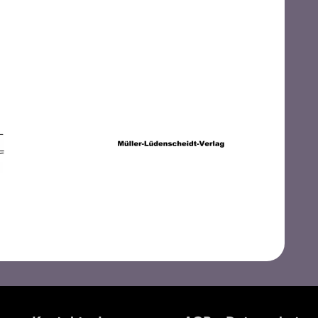
Mouthwatering Records
rds
Müller-Lüdenscheidt