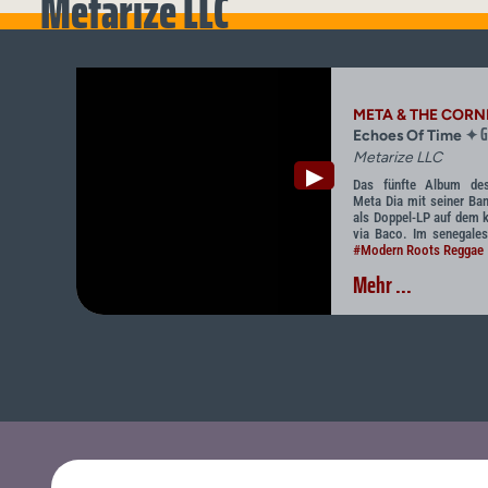
Metarize LLC
META & THE COR
G
✦
Echoes Of Time
Metarize LLC
▶
Das fünfte Album des
Meta Dia mit seiner Ba
als Doppel-LP auf dem k
via Baco. Im senegales
#Modern Roots Reggae
Mehr ...