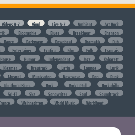
Videos A-Z
Vinyl
Live A-Z
Ambient
Art Rock
stik
Biographie
Blues
Breakbeat
Chanson
Dance
Darkwave
Downbeat
Dramatik
Dub
o
Entertainer
Exotica
Film
Folk
Francais
House
Humor
Independent
Jazz
Kabarett
Klezmer
Krautrock
Latin
Lounge
Lyrik
Musical
Musikvideo
New wave
Pop
Punk
Rhythm'n'Blues
Rock
Rock'n'Roll
Rockabilly
Sci-Fi
Ska
Songwriter
Soul
Soundtrack
Trance
Weihnachten
World Music
Worldbeat