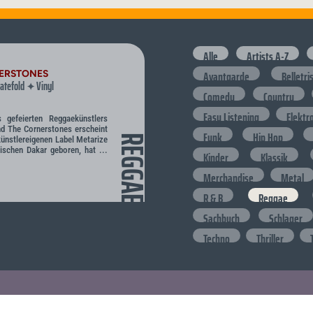
Alle
Artists A-Z
Avantgarde
Belletri
NERSTONES
atefold
Vinyl
✦
Comedy
Country
Easy Listening
Elektr
 gefeierten Reggaekünstlers
nd The Cornerstones erscheint
Funk
Hip Hop
REGGAE
ünstlereigenen Label Metarize
ischen Dakar geboren, hat ...
Kinder
Klassik
Merchandise
Metal
R & B
Reggae
Sachbuch
Schlager
Techno
Thriller