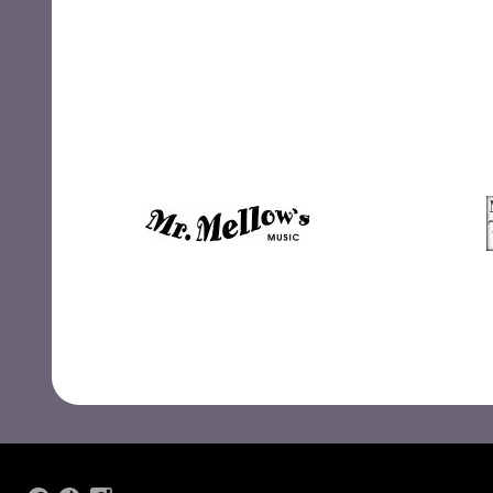
Misitunes
Moment
Mr. Mellow's Music
M