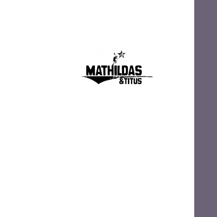
s
Mathildas Und Titus Tonträger