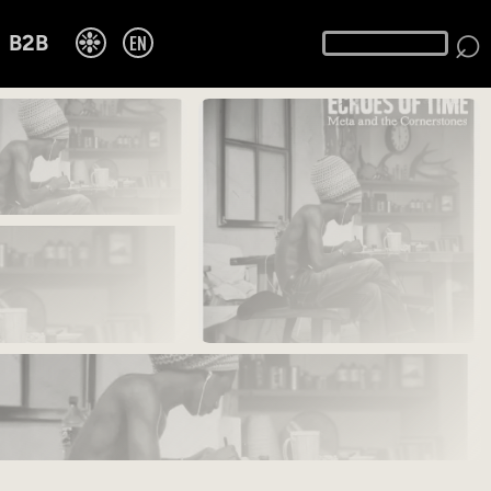
⌕
❉
EN
B2B