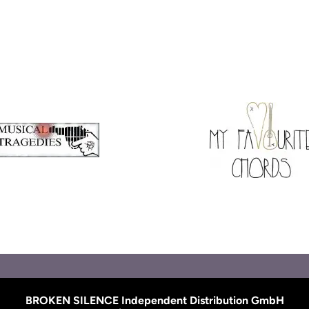
 Of Collapse Records
Monkey.
usical Tragedies
My Favourite Cho
BROKEN SILENCE Independent Distribution GmbH