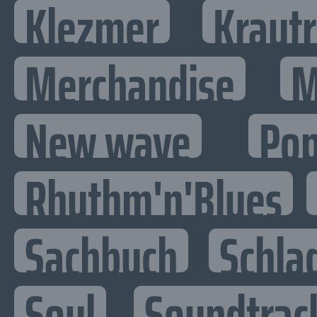
Klezmer
Kraut
Merchandise
M
New wave
Po
Rhythm'n'Blues
Sachbuch
Schla
Soul
Soundtrac