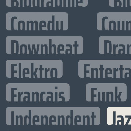
Biographie
Bl
Comedy
Cou
Downbeat
Dra
Elektro
Enterta
Francais
Funk
Independent
Ja