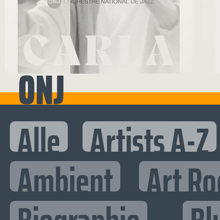
ONJ
Alle
Artists A-Z
Ambient
Art Ro