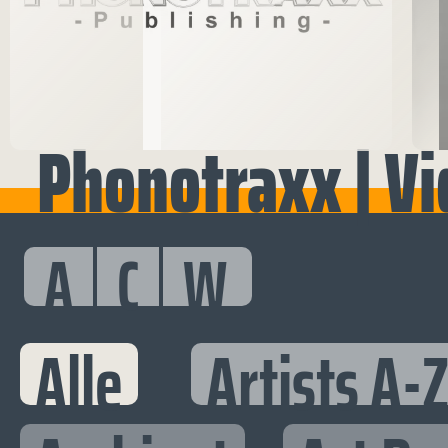
Phonotraxx | V
A
C
W
Alle
Artists A-