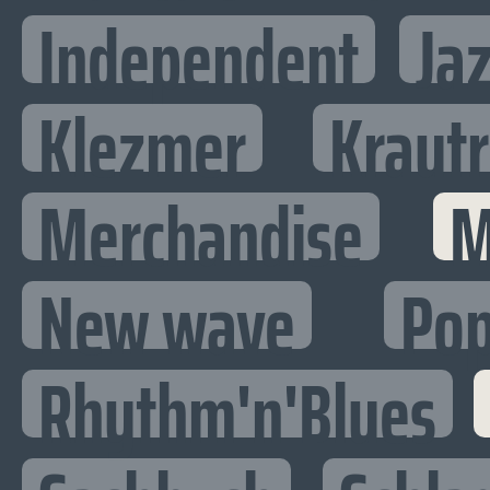
Independent
Ja
Klezmer
Kraut
Merchandise
M
New wave
Po
Rhythm'n'Blues