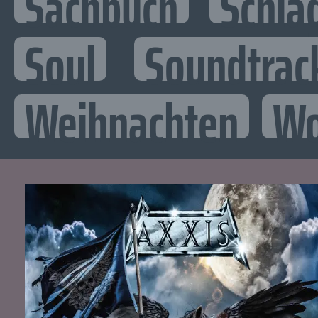
Sachbuch
Schla
Soul
Soundtrac
Weihnachten
Wo