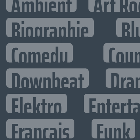
Ambient
Art Ro
Biographie
Bl
Comedy
Cou
Downbeat
Dra
Elektro
Enterta
Francais
Funk