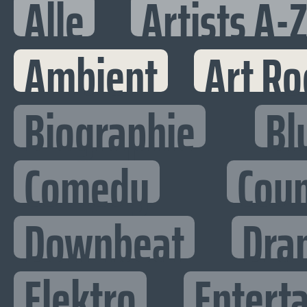
Alle
Artists A-
Ambient
Art Ro
Biographie
Bl
Comedy
Cou
Downbeat
Dra
Elektro
Enterta