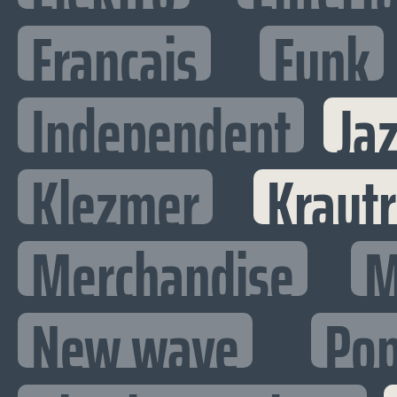
Francais
Funk
Independent
Ja
Klezmer
Kraut
Merchandise
M
New wave
Po