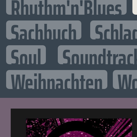
Rhythm'n'Blues
Sachbuch
Schla
Soul
Soundtrac
Weihnachten
Wo