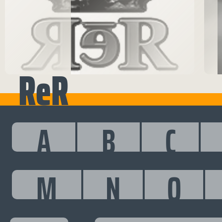
ReR
A
B
C
M
N
O