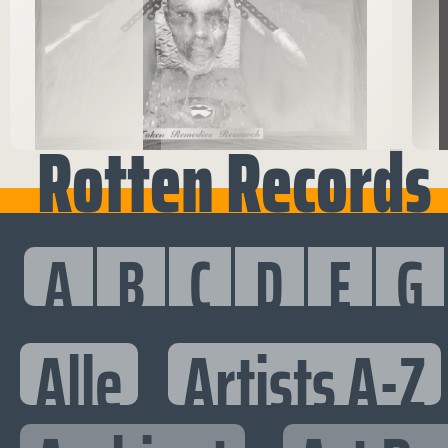
Rotten Records
A
B
C
D
E
G
Alle
Artists A-Z