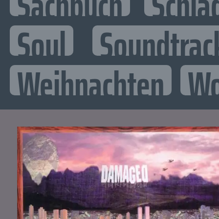
Sachbuch
Schla
Soul
Soundtrac
Weihnachten
Wo