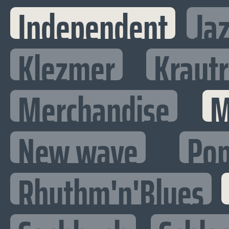
Independent
Ja
Klezmer
Kraut
Merchandise
M
New wave
Po
Rhythm'n'Blues