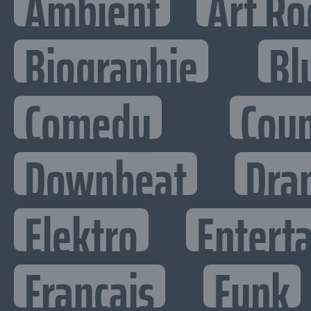
Ambient
Art Ro
Biographie
Bl
Comedy
Cou
Downbeat
Dra
Elektro
Enterta
Francais
Funk