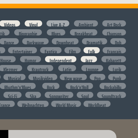
Videos
Vinyl
Live A-Z
Ambient
Art Rock
stik
Biographie
Blues
Breakbeat
Chanson
Dance
Darkwave
Downbeat
Dramatik
Dub
o
Entertainer
Exotica
Film
Folk
Francais
House
Humor
Independent
Jazz
Kabarett
Klezmer
Krautrock
Latin
Lounge
Lyrik
Musical
Musikvideo
New wave
Pop
Punk
Rhythm'n'Blues
Rock
Rock'n'Roll
Rockabilly
Sci-Fi
Ska
Songwriter
Soul
Soundtrack
Trance
Weihnachten
World Music
Worldbeat