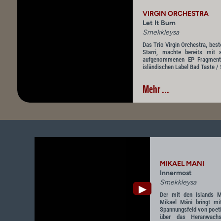
VIRGIN ORCHESTRA
Let It Burn
Smekkleysa
Das Trio Virgin Orchestra, bes
Starri, machte bereits mit 
aufgenommenen EP Fragment
isländischen Label Bad Taste /
Mehr ...
MIKAEL MANI
Innermost
Smekkleysa
▶
Der mit den Islands 
Mikael Máni bringt m
Spannungsfeld von poet
über das Heranwach