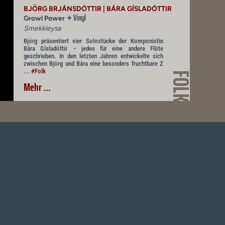
BJÖRG BRJÁNSDÓTTIR | BÁRA GÍSLADÓTTIR
Vinyl
✦
Growl Power
Smekkleysa
Björg präsentiert vier Solostücke der Komponistin
Bára Gísladóttir – jedes für eine andere Flöte
geschrieben. In den letzten Jahren entwickelte sich
zwischen Björg und Bára eine besonders fruchtbare Z
...
#Folk
FOLK
Mehr ...