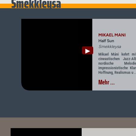
Smekkleysa
MIKAEL MANI
Half Sun
Smekkleysa
▶
Mikael Máni kehrt mi
cineastischen Jazz-A
nordische Melo
impressionistische Kla
Hoffnung, Realismus u .
Mehr ...