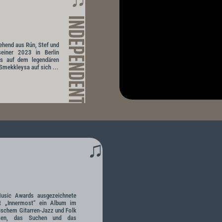
INDEPENDENT
tehend aus Rún, Stef und
seiner 2023 in Berlin
s auf dem legendären
 Smekkleysa auf sich ...
♫
Music Awards ausgezeichnete
it „Innermost“ ein Album im
ischem Gitarren-Jazz und Folk
sen, das Suchen und das