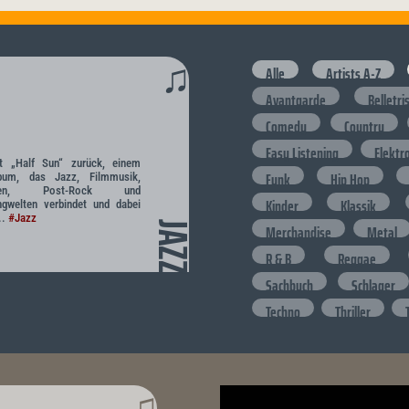
♫
Alle
Artists A-Z
Avantgarde
Belletri
Comedy
Country
Easy Listening
Elektr
t „Half Sun“ zurück, einem
Funk
Hip Hop
lbum, das Jazz, Filmmusik,
dien, Post-Rock und
Kinder
Klassik
ngwelten verbindet und dabei
..
#Jazz
JAZZ
Merchandise
Metal
R & B
Reggae
Sachbuch
Schlager
Techno
Thriller
♫