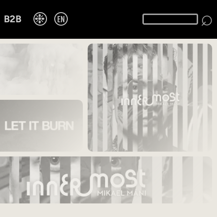
⌕
❉
EN
B2B