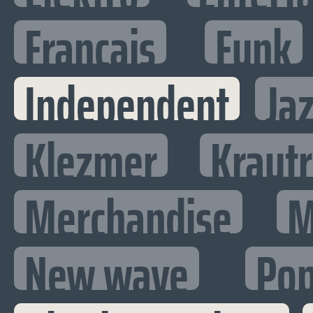
Francais
Funk
Independent
Ja
Klezmer
Kraut
Merchandise
M
New wave
Po