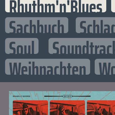
Rhythm'n'Blues
Sachbuch
Schla
Soul
Soundtrac
Weihnachten
Wo