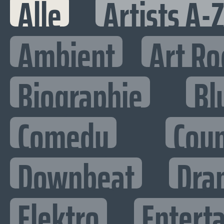
Alle
Artists A-
Ambient
Art Ro
Biographie
Bl
Comedy
Cou
Downbeat
Dra
Elektro
Enterta