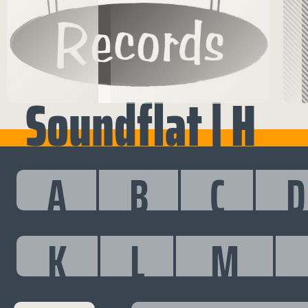
Soundflat | H
A
B
C
D
K
L
M