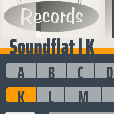
Soundflat | K
A
B
C
D
K
L
M