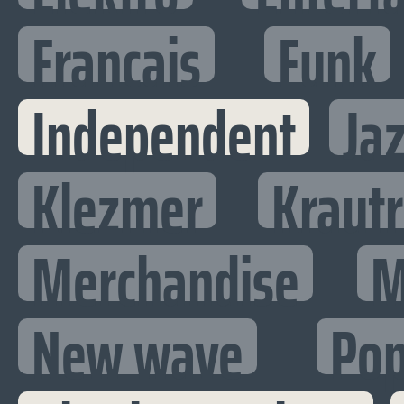
Francais
Funk
Independent
Ja
Klezmer
Kraut
Merchandise
M
New wave
Po