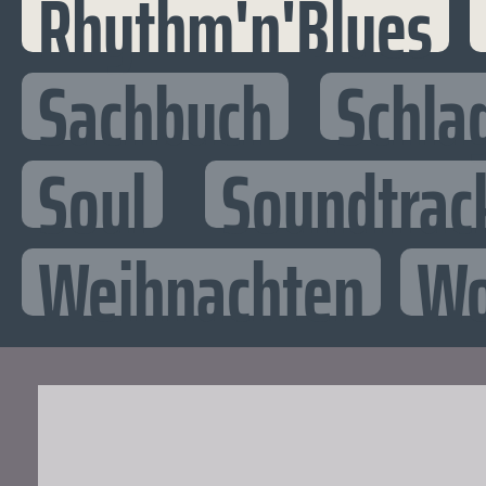
Rhythm'n'Blues
Sachbuch
Schla
Soul
Soundtrac
Weihnachten
Wo