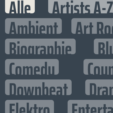
Alle
Artists A-
Ambient
Art Ro
Biographie
Bl
Comedy
Cou
Downbeat
Dra
Elektro
Enterta