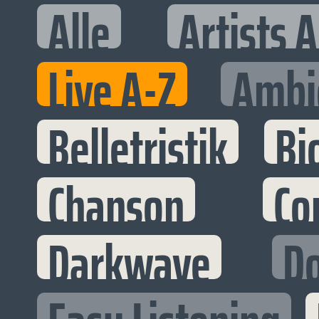
Alle
Artists 
Live A-Z
Ambi
Belletristik
Bi
Chanson
Co
Darkwave
D