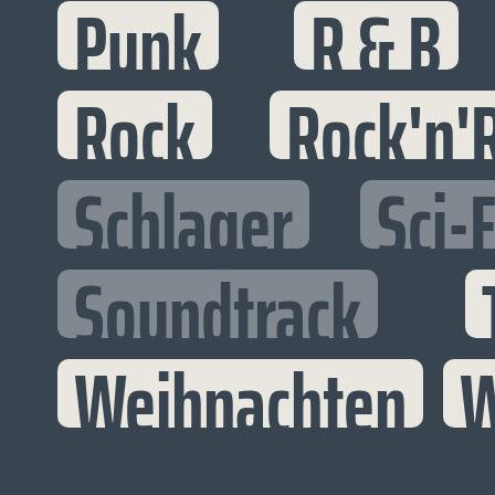
Punk
R & B
Rock
Rock'n'R
Schlager
Sci-F
Soundtrack
Weihnachten
W