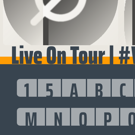
Live On Tour | 
1
5
A
B
C
M
N
O
P