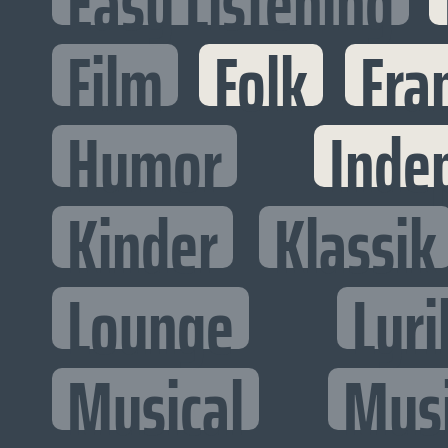
Easy Listening
Film
Folk
Fra
Humor
Inde
Kinder
Klassik
Lounge
Lyri
Musical
Mus