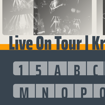
Live On Tour | K
1
5
A
B
C
M
N
O
P