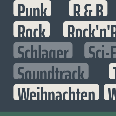
Punk
R & B
Rock
Rock'n'R
Schlager
Sci-F
Soundtrack
Weihnachten
W