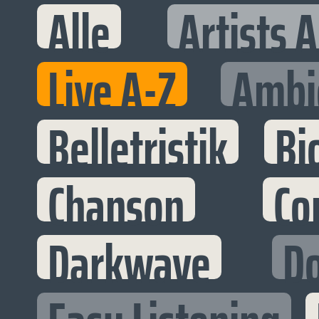
Alle
Artists 
Live A-Z
Ambi
Belletristik
Bi
Chanson
Co
Darkwave
D