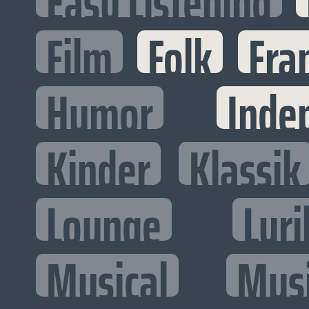
Easy Listening
Film
Folk
Fra
Humor
Inde
Kinder
Klassik
Lounge
Lyri
Musical
Mus