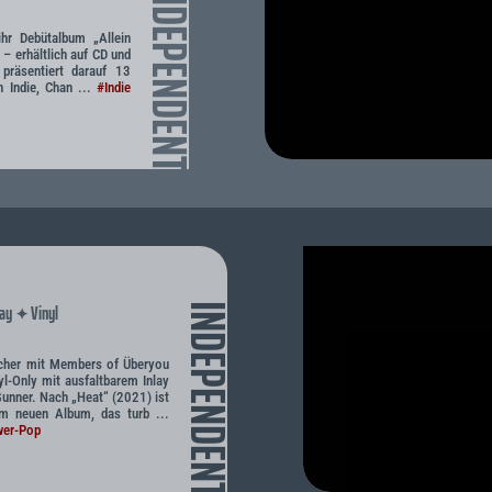
INDEPENDENT
ihr Debütalbum „Allein
– erhältlich auf CD und
 präsentiert darauf 13
n Indie, Chan ...
#Indie
lay
Vinyl
INDEPENDENT
✦
icher mit Members of Überyou
l-Only mit ausfaltbarem Inlay
unner. Nach „Heat“ (2021) ist
em neuen Album, das turb ...
er-Pop