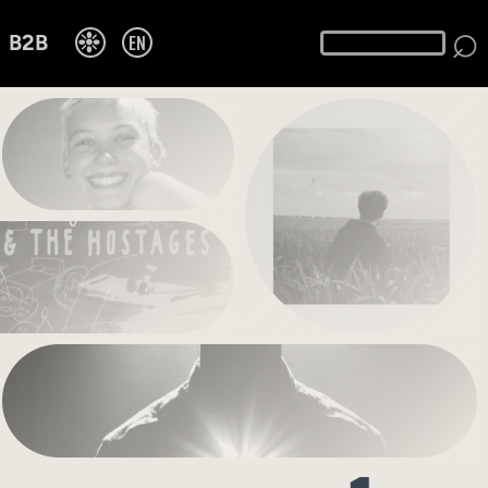
⌕
❉
EN
B2B