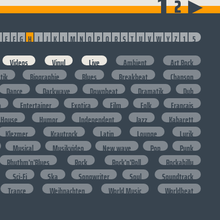
1
2
▶
E
F
G
H
I
J
K
L
M
N
O
P
Q
R
S
T
U
V
W
Y
Z
1
5
Videos
Vinyl
Live
Ambient
Art Rock
stik
Biographie
Blues
Breakbeat
Chanson
Dance
Darkwave
Downbeat
Dramatik
Dub
o
Entertainer
Exotica
Film
Folk
Francais
House
Humor
Independent
Jazz
Kabarett
Klezmer
Krautrock
Latin
Lounge
Lyrik
Musical
Musikvideo
New wave
Pop
Punk
Rhythm'n'Blues
Rock
Rock'n'Roll
Rockabilly
Sci-Fi
Ska
Songwriter
Soul
Soundtrack
Trance
Weihnachten
World Music
Worldbeat