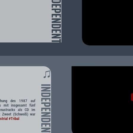
INDEPENDENT
♫
INDEPENDENT
lichung des 1987 auf
s mit insgesamt fünf
Bonustracks als CD im
et Zweet (Schweiß) war
strial
#Tribal