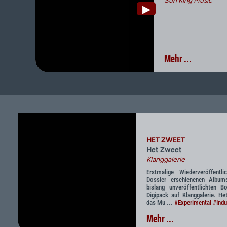
Sun King Music
▶
Mehr ...
HET ZWEET
Het Zweet
Klanggalerie
Erstmalige Wiederveröffent
Dossier erschienenen Album
bislang unveröffentlichten 
Digipack auf Klanggalerie. H
das Mu ...
#Experimental
#Indu
Mehr ...