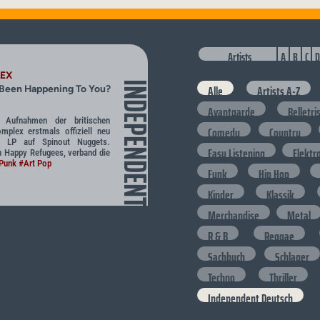
Artists
A
B
C
D
LEX
INDEPENDENT
Alle
Artists A-Z
 Been Happening To You?
Avantgarde
Belletri
e Aufnahmen der britischen
Comedy
Country
mplex erstmals offiziell neu
d LP auf Spinout Nuggets.
Easy Listening
Elektr
 Happy Refugees, verband die
Punk
#Art Pop
Funk
Hip Hop
Kinder
Klassik
Merchandise
Metal
R & B
Reggae
Sachbuch
Schlager
Techno
Thriller
Independent Deutsch