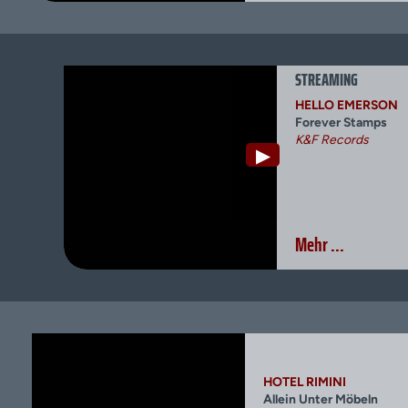
STREAMING
HELLO EMERSON
Forever Stamps
K&F Records
▶
Mehr ...
HOTEL RIMINI
Allein Unter Möbeln