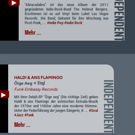
INDEPENDENT
▶
"Abracadabra" ist das neue Album der 2011
gegründeten Indie-Rock-Band The Helmut Bergers.
Erschienen ist es auf Vinyl beim Label Las Vegas
Records. Die Band, bekannt für ihre Mischung aus
Post-Punk, ...
#Indie Pop
#Indie Rock
Mehr ...
HALDI & ANS FLAMINGO
Vinyl
INDEPENDENT
✦
Õige Aeg
Funk Embassy Records
▶
Mit ihrer Debüt-EP "Õige aeg" (Die richtige Zeit) geben
Haldi & ans Flamingo der estnischen Estrada-Musik
der 1970er und 1980er Jahre eine moderne Stimme.
Unter der Federführung der jungen Sängerin, K ...
#Soul
#Jazz
#Funk
Mehr ...