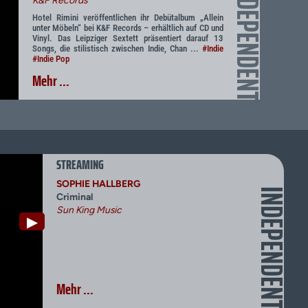
INDEPENDENT
K&F Records
Hotel Rimini veröffentlichen ihr Debütalbum „Allein
unter Möbeln“ bei K&F Records – erhältlich auf CD und
Vinyl. Das Leipziger Sextett präsentiert darauf 13
Songs, die stilistisch zwischen Indie, Chan ...
#Indie
#Indie Pop
Mehr ...
STREAMING
SOPHIE HALLBERG
INDEPENDENT
Criminal
Sun King Music
▶
Mehr ...