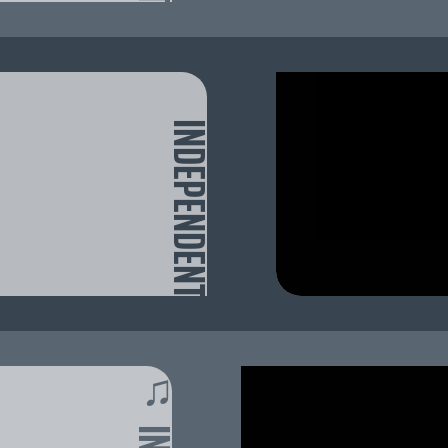
INDEPENDENT
♫