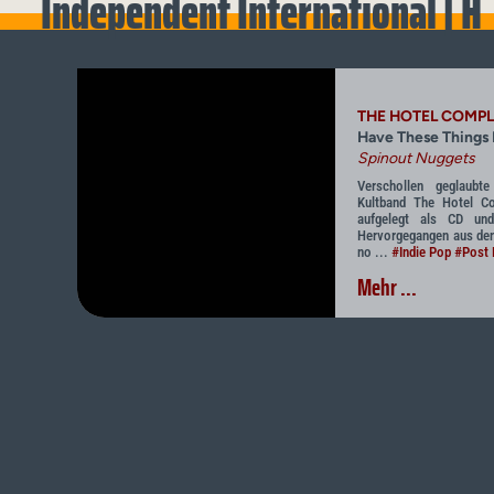
Independent International | H
THE HOTEL COMP
Have These Things
Spinout Nuggets
Verschollen geglaubt
Kultband The Hotel Co
aufgelegt als CD un
Hervorgegangen aus den
no ...
#Indie Pop
#Post 
Mehr ...