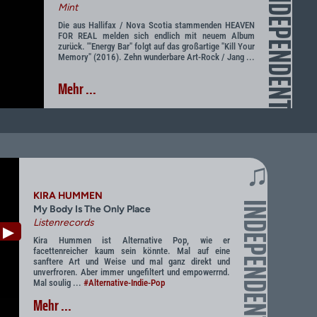
INDEPENDENT
Mint
Die aus Hallifax / Nova Scotia stammenden HEAVEN
FOR REAL melden sich endlich mit neuem Album
zurück. '"Energy Bar" folgt auf das großartige "Kill Your
Memory" (2016). Zehn wunderbare Art-Rock / Jang ...
Mehr ...
♫
KIRA HUMMEN
INDEPENDENT
My Body Is The Only Place
Listenrecords
▶
Kira Hummen ist Alternative Pop, wie er
facettenreicher kaum sein könnte. Mal auf eine
sanftere Art und Weise und mal ganz direkt und
unverfroren. Aber immer ungefiltert und empowerrnd.
Mal soulig ...
#Alternative-Indie-Pop
Mehr ...