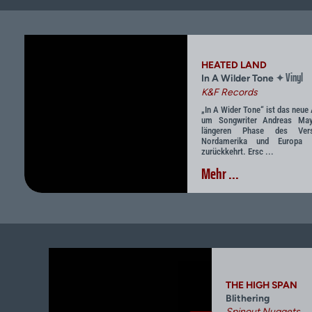
HEATED LAND
Vinyl
✦
In A Wilder Tone
K&F Records
„In A Wider Tone“ ist das neu
um Songwriter Andreas May
längeren Phase des Vers
Nordamerika und Europa 
zurückkehrt. Ersc ...
Mehr ...
THE HIGH SPAN
Blithering
Spinout Nuggets