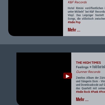
K&F Records
Hotel Rimini veröffentlichen 
unter Möbeln“ bei K&F Records 
Vinyl. Das Leipziger Sextett
Songs, die stilistisch zwische
#Indie Pop
Mehr ...
THE HIGH TIMES
Fold Out In
✦
Feelings
Gunner Records
▶
Zweites Album der Zür
und Sängerin Dom - Viny
und Downloadcode auf G
das Quartett mit sein
#Indie Rock
#Punk
#Pow
Mehr ...