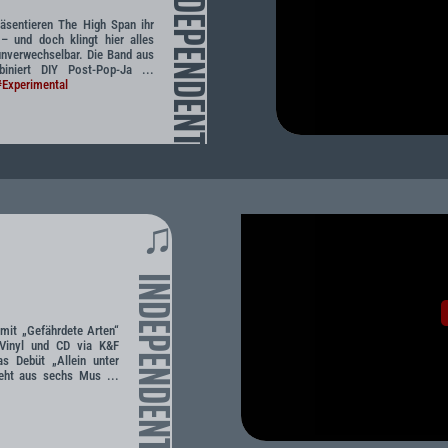
INDEPENDENT
äsentieren The High Span ihr
 – und doch klingt hier alles
 unverwechselbar. Die Band aus
biniert DIY Post-Pop-Ja ...
#Experimental
♫
INDEPENDENT
mit „Gefährdete Arten“
 Vinyl und CD via K&F
s Debüt „Allein unter
eht aus sechs Mus ...