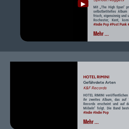
▶
Mit „The High Span“ pr
selbstbetiteltes Album
frisch, eigensinnig und
Rochester, Kent, kom
#Indie Pop
#Post Punk
Mehr ...
HOTEL RIMINI
Gefährdete Arten
K&F Records
HOTEL RIMINI veröffentlichen 
ihr zweites Album, das auf
Records erscheint und auf da
Möbeln“ folgt. Die Band best
#Indie
#Indie Pop
Mehr ...