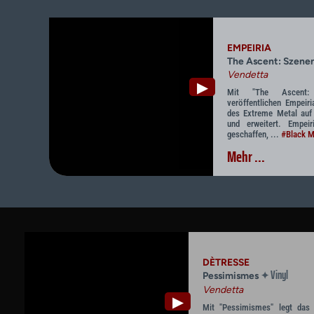
EMPEIRIA
The Ascent: Szenen
Vendetta
▶
Mit "The Ascent:
veröffentlichen Empeir
des Extreme Metal auf 
und erweitert. Empei
geschaffen, ...
#Black M
Mehr ...
DÈTRESSE
Vinyl
✦
Pessimismes
Vendetta
▶
Mit "Pessimismes" legt das t