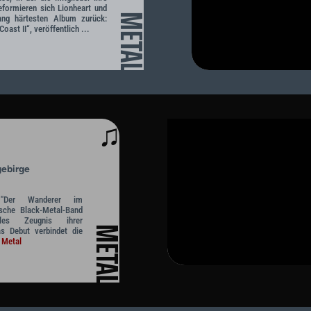
eformieren sich Lionheart und
METAL
ang härtesten Album zurück:
st II“, veröffentlich ...
♫
gebirge
"Der Wanderer im
ische Black-Metal-Band
lles Zeugnis ihrer
METAL
as Debut verbindet die
 Metal