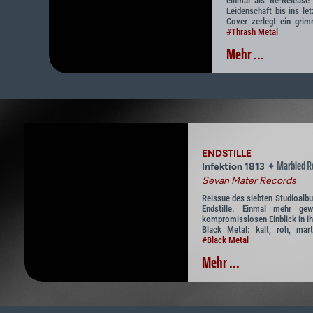
einmal als Re-Release 
Leidenschaft bis ins le
Cover zerlegt ein gri
#Thrash Metal
Mehr ...
ENDSTILLE
Marbled Re
✦
Infektion 1813
Sevan Mater Records
Reissue des siebten Studioalb
Endstille. Einmal mehr ge
kompromisslosen Einblick in ih
Black Metal: kalt, roh, marti
#Black Metal
Mehr ...