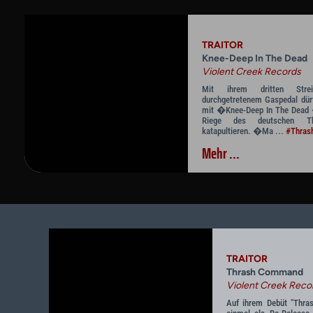
TRAITOR
Knee-Deep In The Dead
Violent Creek Records
Mit ihrem dritten Stre
durchgetretenem Gaspedal dür
mit �Knee-Deep In The Dead �
Riege des deutschen Th
katapultieren. �Ma ...
#Thras
Mehr ...
TRAITOR
Thrash Command
Violent Creek Reco
Auf ihrem Debüt "Thra