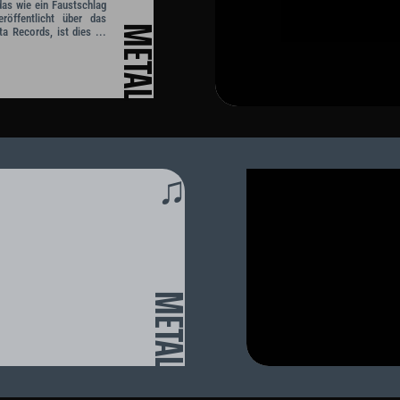
das wie ein Faustschlag
röffentlicht über das
METAL
 Records, ist dies ...
♫
METAL