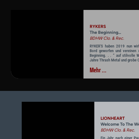
RYKERS
The Beginning...
BDHW Clo. & Rec.
RYKER'S haben 2019 nun wirkl
Bord geworfen und vereinen
Beginning. . . “ auf stilvolle
Jahre Thrash Metal und grobe 
Mehr ...
LIONHEART
Welcome To The Wes
BDHW Clo. & Rec.
Ein Jahr nach einer Pau