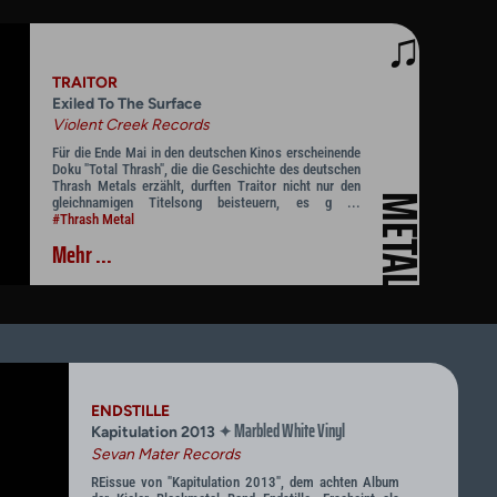
♫
TRAITOR
Exiled To The Surface
Violent Creek Records
Für die Ende Mai in den deutschen Kinos erscheinende
Doku "Total Thrash", die die Geschichte des deutschen
Thrash Metals erzählt, durften Traitor nicht nur den
METAL
gleichnamigen Titelsong beisteuern, es g ...
#Thrash Metal
Mehr ...
ENDSTILLE
Marbled White Vinyl
✦
Kapitulation 2013
Sevan Mater Records
REissue von "Kapitulation 2013", dem achten Album