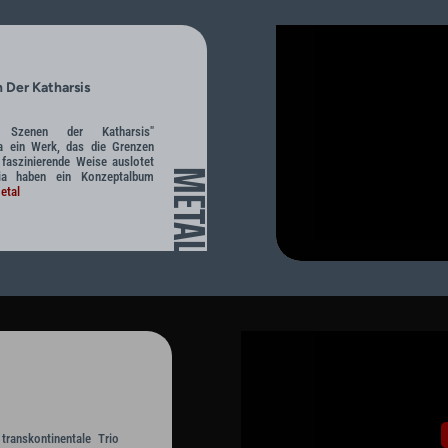
 Der Katharsis
 Szenen der Katharsis"
ia ein Werk, das die Grenzen
faszinierende Weise auslotet
METAL
ria haben ein Konzeptalbum
etal
ranskontinentale Trio