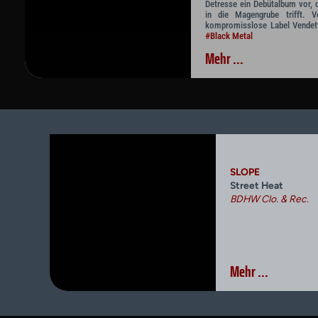
Detresse ein Debütalbum vor, 
in die Magengrube trifft. Ve
kompromisslose Label Vendetta
#Black Metal
Mehr ...
SLOPE
Street Heat
BDHW Clo. & Rec.
Mehr ...