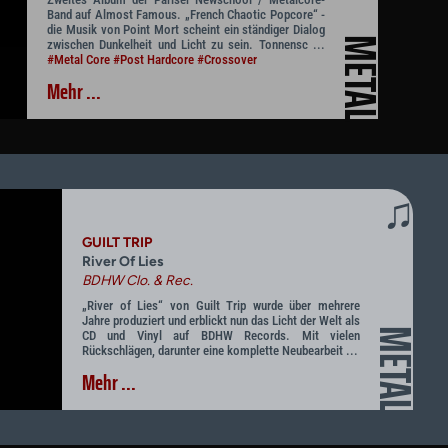
Band auf Almost Famous. „French Chaotic Popcore“ -
die Musik von Point Mort scheint ein ständiger Dialog
METAL
zwischen Dunkelheit und Licht zu sein. Tonnensc ...
#Metal Core
#Post Hardcore
#Crossover
Mehr ...
♫
GUILT TRIP
River Of Lies
BDHW Clo. & Rec.
„River of Lies“ von Guilt Trip wurde über mehrere
Jahre produziert und erblickt nun das Licht der Welt als
METAL
CD und Vinyl auf BDHW Records. Mit vielen
Rückschlägen, darunter eine komplette Neubearbeit ...
Mehr ...