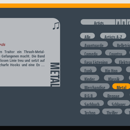
♫
Artists
A
B
C
Alle
Artists A-Z
Avantgarde
Belletri
rds
rn Traitor ein Thrash-Metal-
Comedy
Country
e Gefangenen macht. Die Band
losen Linie treu und setzt auf
Easy Listening
Elektr
METAL
charfe Hooks und eine En ...
Funk
Hip Hop
Kinder
Klassik
Merchandise
Metal
R & B
Reggae
Sachbuch
Schlager
Techno
Thriller