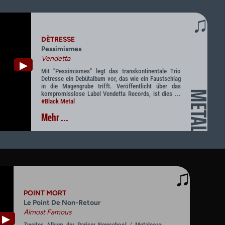
♫
DÈTRESSE
Pessimismes
Vendetta
▶
Mit "Pessimismes" legt das transkontinentale Trio
Detresse ein Debütalbum vor, das wie ein Faustschlag
in die Magengrube trifft. Veröffentlicht über das
METAL
kompromisslose Label Vendetta Records, ist dies ...
#Black Metal
Mehr ...
♫
POINT MORT
Le Point De Non-Retour
Almost Famous
▶
Zweites Album der Pariser Newschool / Metalcore-