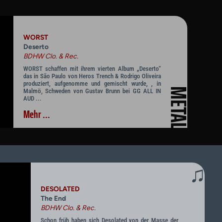
WORST
Deserto
BDHW Clo. & Rec.
WORST schaffen mit ihrem vierten Album „Deserto“
das in São Paulo von Heros Trench & Rodrigo Oliveira
produziert, aufgenomme und gemischt wurde, , in
METAL
Malmö, Schweden von Gustav Brunn bei GG ALL IN
AUD ...
Mehr ...
♫
DESOLATED
The End
BDHW Clo. & Rec.
Schon früh haben sich Desolated von der Masse der