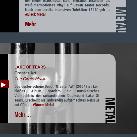
der Kieler Blackmetal Band Endstille. Erscheint als
weiß-marmoriertes Vinyl auf Sevan Mater Records.
METAL
Nach dem bereits intensiven "Infektion 1813" geh ...
#Black Metal
Mehr ...
LAKE OF TEARS
Greater Art
The Circle Music
▶
Das düster-schöne Debüt "Greater Art" (2004) ist kein
bloßes Album, sondern ein musikalisches
Vermächtnis der schwedischen Doomband Lake Of
METAL
Tears. Erscheint als aufwendig aufgemachtes Reissue
auf CD u ...
#Doom Metal
Mehr ...