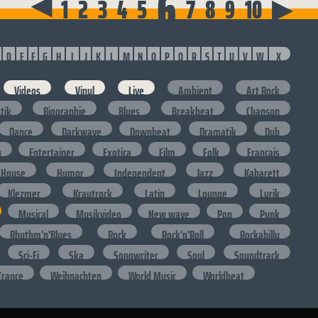
6
▶
1
2
3
4
5
7
8
9
10
▶
D
E
F
G
H
I
J
K
L
M
N
O
P
Q
R
S
T
U
V
W
X
Videos
Vinyl
Live
Ambient
Art Rock
stik
Biographie
Blues
Breakbeat
Chanson
Dance
Darkwave
Downbeat
Dramatik
Dub
o
Entertainer
Exotica
Film
Folk
Francais
House
Humor
Independent
Jazz
Kabarett
Klezmer
Krautrock
Latin
Lounge
Lyrik
Musical
Musikvideo
New wave
Pop
Punk
Rhythm'n'Blues
Rock
Rock'n'Roll
Rockabilly
Sci-Fi
Ska
Songwriter
Soul
Soundtrack
Trance
Weihnachten
World Music
Worldbeat