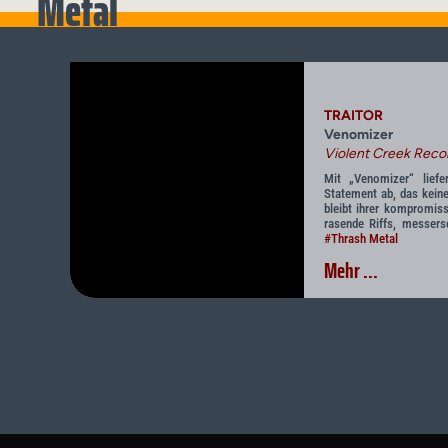
Metal
TRAITOR
Venomizer
Violent Creek Reco
Mit „Venomizer“ liefe
Statement ab, das kein
bleibt ihrer kompromiss
rasende Riffs, messers
#Thrash Metal
Mehr ...