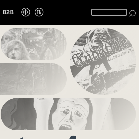
⌕
❉
EN
B2B