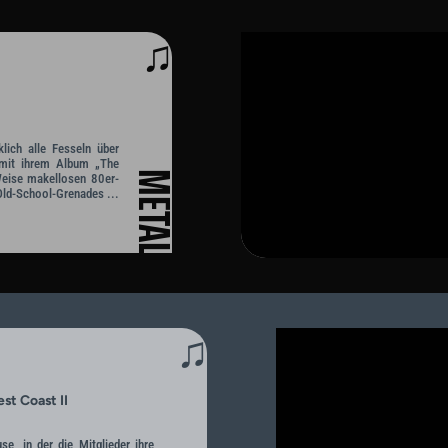
♫
ich alle Fesseln über
 mit ihrem Album „The
METAL
 Weise makellosen 80er-
Old-School-Grenades ...
♫
t Coast II
se, in der die Mitglieder ihre