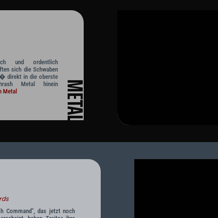
ich und ordentlich
ften sich die Schwaben
 direkt in die oberste
METAL
rash Metal hinein
h Metal
rds
sh Command", das jetzt noch