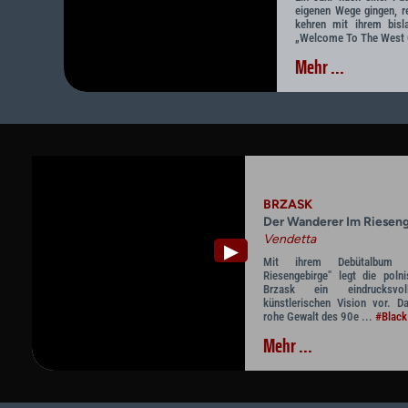
eigenen Wege gingen, r
kehren mit ihrem bisl
„Welcome To The West Coa
Mehr ...
BRZASK
Der Wanderer Im Riesen
Vendetta
▶
Mit ihrem Debütalbum 
Riesengebirge" legt die poln
Brzask ein eindrucksvo
künstlerischen Vision vor. D
rohe Gewalt des 90e ...
#Black
Mehr ...