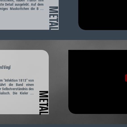
erscheint, haben Traitor ihre
tzte Detail ausgelebt. Auf dem
METAL
mmiges Maskottchen die B ...
d Vinyl
um "Infektion 1813" von
währt die Band einen
r Selbstverständnis des
METAL
alisch. Die Kieler ...