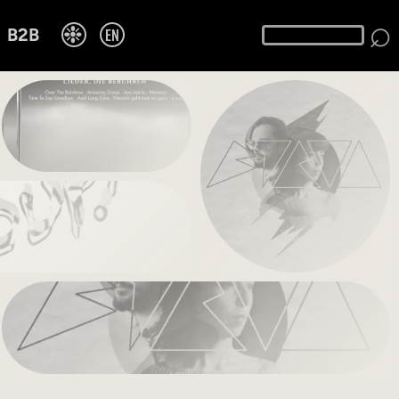
⌕
❉
EN
B2B