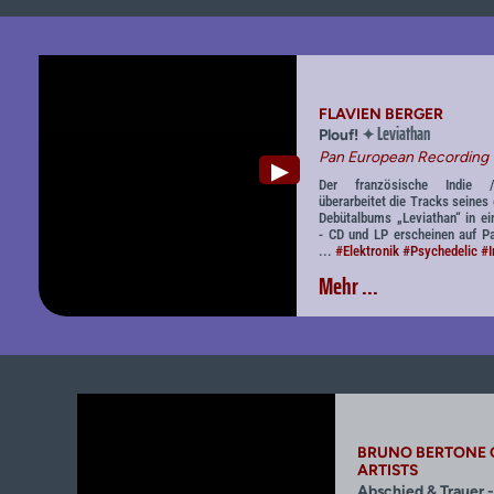
FLAVIEN BERGER
Leviathan
✦
Plouf!
Pan European Recording
▶
Der französische Indie / 
überarbeitet die Tracks seines
Debütalbums „Leviathan“ in ei
- CD und LP erscheinen auf P
...
#Elektronik
#Psychedelic
#I
Mehr ...
BRUNO BERTONE O
ARTISTS
Abschied & Trauer -