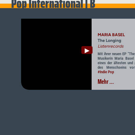
Pop International | B
MARIA BASEL
The Longing
Listenrecords
▶
Mit ihrer neuen EP "The
Musikerin Maria Basel 
eines der ältesten und 
des Menschseins vor
#Indie Pop
Mehr ...