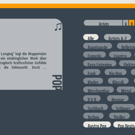
♫
Artists
A
B
Alle
Artists A-Z
Avantgarde
Belletri
 Longing" legt die Wuppertaler
Comedy
Country
ein eindringliches Werk über
zugleich kraftvollsten Gefühle
Easy Listening
Elektr
: die Sehnsucht. Doch ...
Funk
Hip Hop
POP
Kinder
Klassik
Merchandise
Metal
R & B
Reggae
Sachbuch
Schlager
Techno
Thriller
Austro Pop
Pop Deuts