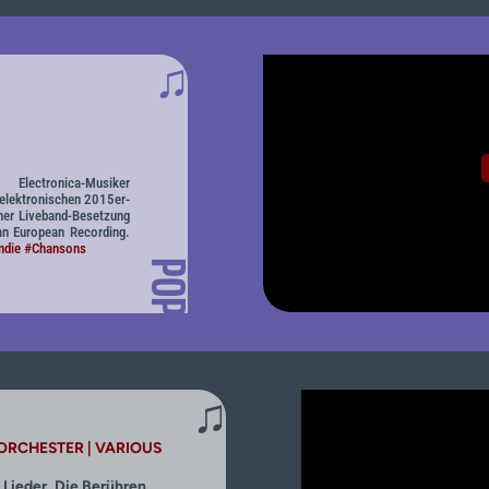
♫
Electronica-Musiker
 elektronischen 2015er-
ner Liveband-Besetzung
an European Recording.
ndie
#Chansons
POP
♫
RCHESTER | VARIOUS
 Lieder, Die Berühren