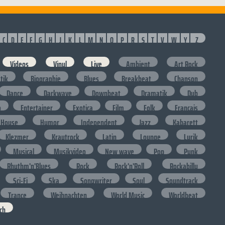
C
D
E
F
G
H
J
K
L
M
N
O
P
R
S
T
V
W
Y
Z
Videos
Vinyl
Live
Ambient
Art Rock
stik
Biographie
Blues
Breakbeat
Chanson
Dance
Darkwave
Downbeat
Dramatik
Dub
o
Entertainer
Exotica
Film
Folk
Francais
House
Humor
Independent
Jazz
Kabarett
Klezmer
Krautrock
Latin
Lounge
Lyrik
Musical
Musikvideo
New wave
Pop
Punk
Rhythm'n'Blues
Rock
Rock'n'Roll
Rockabilly
Sci-Fi
Ska
Songwriter
Soul
Soundtrack
Trance
Weihnachten
World Music
Worldbeat
ch