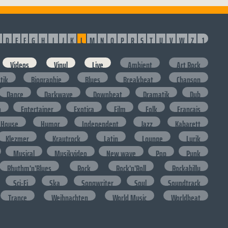
D
E
F
G
H
I
J
K
L
M
N
O
P
R
S
T
U
V
W
Z
1
Videos
Vinyl
Live
Ambient
Art Rock
stik
Biographie
Blues
Breakbeat
Chanson
Dance
Darkwave
Downbeat
Dramatik
Dub
o
Entertainer
Exotica
Film
Folk
Francais
House
Humor
Independent
Jazz
Kabarett
Klezmer
Krautrock
Latin
Lounge
Lyrik
Musical
Musikvideo
New wave
Pop
Punk
Rhythm'n'Blues
Rock
Rock'n'Roll
Rockabilly
Sci-Fi
Ska
Songwriter
Soul
Soundtrack
Trance
Weihnachten
World Music
Worldbeat