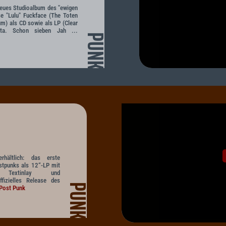
neues Studioalbum des "ewigen
se "Lulu" Fuckface (The Toten
m) als CD sowie als LP (Clear
fita. Schon sieben Jah ...
PUNK
rhältlich: das erste
tpunks als 12“-LP mit
r, Textinlay und
fizielles Release des
PUNK
Post Punk