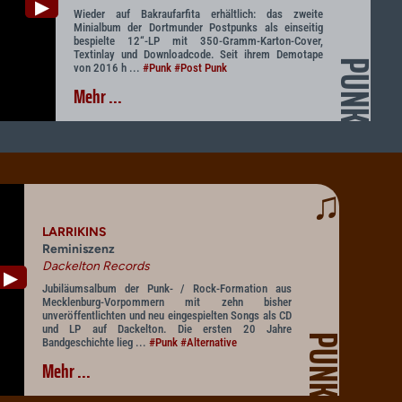
▶
Wieder auf Bakraufarfita erhältlich: das zweite
Minialbum der Dortmunder Postpunks als einseitig
bespielte 12“-LP mit 350-Gramm-Karton-Cover,
Textinlay und Downloadcode. Seit ihrem Demotape
PUNK
von 2016 h ...
#Punk
#Post Punk
Mehr ...
♫
LARRIKINS
Reminiszenz
Dackelton Records
▶
Jubiläumsalbum der Punk- / Rock-Formation aus
Mecklenburg-Vorpommern mit zehn bisher
unveröffentlichten und neu eingespielten Songs als CD
und LP auf Dackelton. Die ersten 20 Jahre
PUNK
Bandgeschichte lieg ...
#Punk
#Alternative
Mehr ...