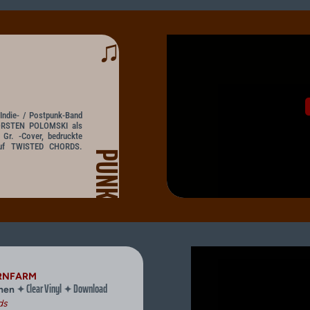
♫
Indie- / Postpunk-Band
ORSTEN POLOMSKI als
Gr. -Cover, bedruckte
 auf TWISTED CHORDS.
PUNK
ORNFARM
Clear Vinyl
Download
✦
✦
chen
ds