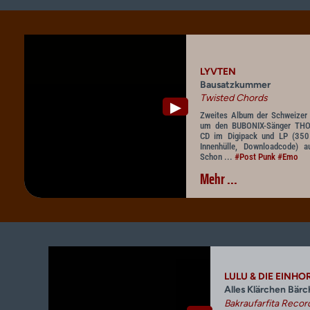
LYVTEN
Bausatzkummer
Twisted Chords
▶
Zweites Album der Schweizer 
um den BUBONIX-Sänger TH
CD im Digipack und LP (350 
Innenhülle, Downloadcode)
Schon ...
#Post Punk
#Emo
Mehr ...
LULU & DIE EINH
Alles Klärchen Bär
Bakraufarfita Recor