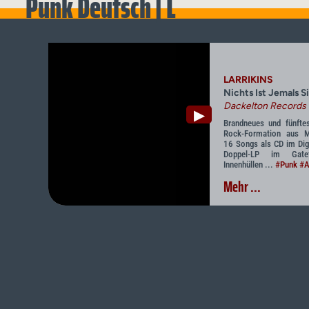
Punk Deutsch | L
LARRIKINS
Nichts Ist Jemals S
Dackelton Records
▶
Brandneues und fünfte
Rock-Formation aus M
16 Songs als CD im Dig
Doppel-LP im Gatef
Innenhüllen ...
#Punk
#A
Mehr ...