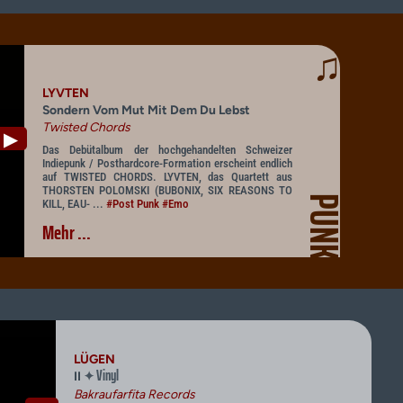
♫
LYVTEN
Sondern Vom Mut Mit Dem Du Lebst
Twisted Chords
▶
Das Debütalbum der hochgehandelten Schweizer
Indiepunk / Posthardcore-Formation erscheint endlich
auf TWISTED CHORDS. LYVTEN, das Quartett aus
THORSTEN POLOMSKI (BUBONIX, SIX REASONS TO
PUNK
KILL, EAU- ...
#Post Punk
#Emo
Mehr ...
LÜGEN
Vinyl
✦
II
Bakraufarfita Records