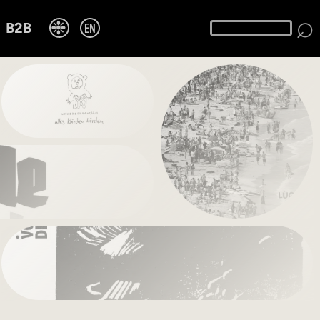
⌕
❉
EN
B2B