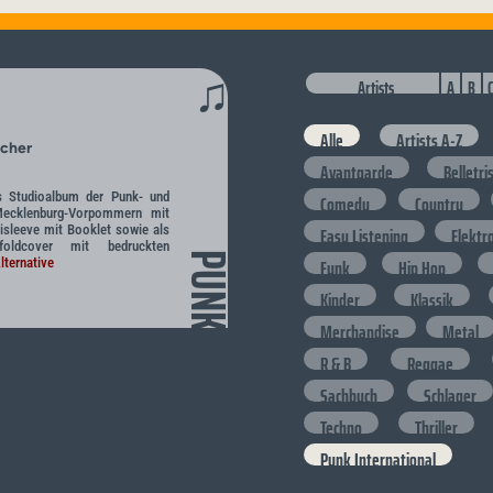
♫
Artists
A
B
C
Alle
Artists A-Z
icher
Avantgarde
Belletri
s Studioalbum der Punk- und
Comedy
Country
ecklenburg-Vorpommern mit
isleeve mit Booklet sowie als
Easy Listening
Elektr
oldcover mit bedruckten
PUNK
Funk
Hip Hop
lternative
Kinder
Klassik
Merchandise
Metal
R & B
Reggae
Sachbuch
Schlager
Techno
Thriller
Punk International