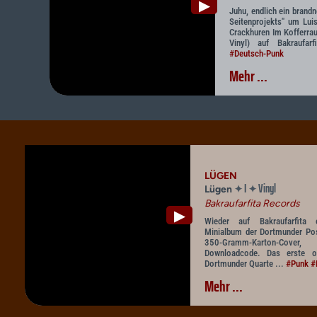
▶
Juhu, endlich ein brand
Seitenprojekts" um Lui
Crackhuren Im Kofferrau
Vinyl) auf Bakraufar
#Deutsch-Punk
Mehr ...
LÜGEN
I
Vinyl
✦
✦
Lügen
Bakraufarfita Records
▶
Wieder auf Bakraufarfita e
Minialbum der Dortmunder Pos
350-Gramm-Karton-Cove
Downloadcode. Das erste of
Dortmunder Quarte ...
#Punk
#
Mehr ...