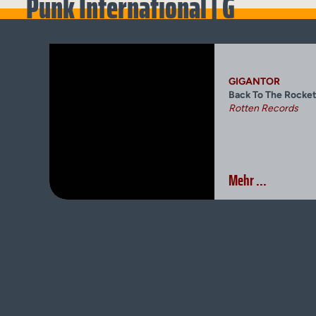
Punk International | G
GIGANTOR
Back To The Rocke
Rotten Records
Mehr ...