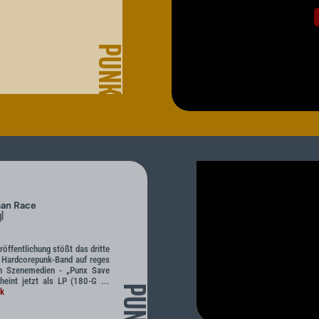
PUNK
an Race
l
öffentlichung stößt das dritte
 Hardcorepunk-Band auf reges
en Szenemedien - „Punx Save
eint jetzt als LP (180-G ...
PUNK
nk