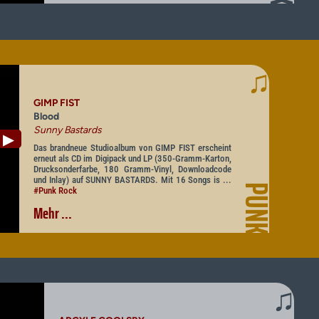
♫
GIMP FIST
Blood
Sunny Bastards
▶
Das brandneue Studioalbum von GIMP FIST erscheint
erneut als CD im Digipack und LP (350-Gramm-Karton,
Drucksonderfarbe, 180 Gramm-Vinyl, Downloadcode
und Inlay) auf SUNNY BASTARDS. Mit 16 Songs is ...
PUNK
#Punk Rock
Mehr ...
♫