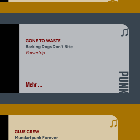
♫
GONE TO WASTE
Barking Dogs Don't Bite
Powertrip
PUNK
Mehr ...
♫
GLUE CREW
Mundartpunk Forever