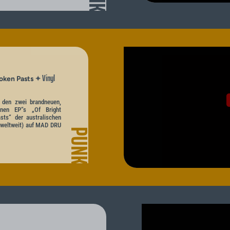
Vinyl
✦
roken Pasts
t den zwei brandneuen,
nenen EP“s „Of Bright
ts“ der australischen
 weltweit) auf MAD DRU
PUNK