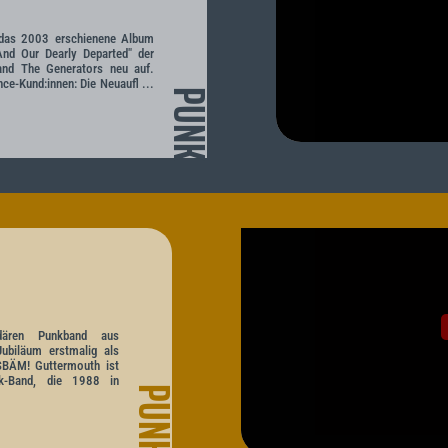
 das 2003 erschienene Album
And Our Dearly Departed" der
and The Generators neu auf.
nce-Kund:innen: Die Neuaufl ...
PUNK
dären Punkband aus
Jubiläum erstmalig als
 SBÄM! Guttermouth ist
ck-Band, die 1988 in
PUNK