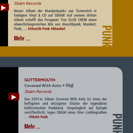
Sbäm Records
▶
Neues Album der Mundartpunks aus Österreich in
farbigem Vinyl & CD auf SBÄM! Auf seinem dritten
Album schafft das Pongauer Trio GLUE CREW einen
abwechslungsreichen Mix aus Akustikpunk, Mundart,
PUNK
Punk, ...
#Akustik-Punk
#Mundart
Mehr ...
GUTTERMOUTH
Vinyl
✦
Covered With Ants
Sbäm Records
▶
Das 2001er Album Covered With Ants ist eines der
heftigsten und witzigsten Stücke der legendären
kalifornischen Punkband. Ursprünglich auf Epitaph
veröffentlicht, legen SBÄM eines ihrer Lieblingsalben
PUNK
...
#Skate Punk
Mehr ...