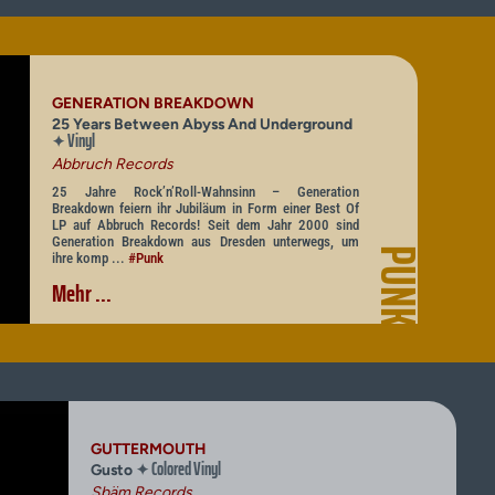
GENERATION BREAKDOWN
25 Years Between Abyss And Underground
Vinyl
✦
Abbruch Records
25 Jahre Rock’n’Roll-Wahnsinn – Generation
Breakdown feiern ihr Jubiläum in Form einer Best Of
LP auf Abbruch Records! Seit dem Jahr 2000 sind
Generation Breakdown aus Dresden unterwegs, um
PUNK
ihre komp ...
#Punk
Mehr ...
GUTTERMOUTH
Colored Vinyl
✦
Gusto
Sbäm Records