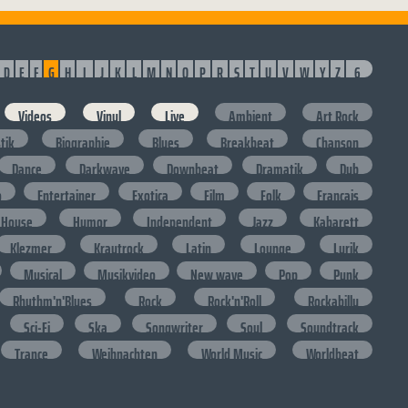
D
E
F
G
H
I
J
K
L
M
N
O
P
R
S
T
U
V
W
Y
Z
6
Videos
Vinyl
Live
Ambient
Art Rock
stik
Biographie
Blues
Breakbeat
Chanson
Dance
Darkwave
Downbeat
Dramatik
Dub
o
Entertainer
Exotica
Film
Folk
Francais
House
Humor
Independent
Jazz
Kabarett
Klezmer
Krautrock
Latin
Lounge
Lyrik
Musical
Musikvideo
New wave
Pop
Punk
Rhythm'n'Blues
Rock
Rock'n'Roll
Rockabilly
Sci-Fi
Ska
Songwriter
Soul
Soundtrack
Trance
Weihnachten
World Music
Worldbeat