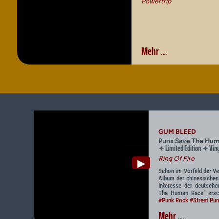
Powertrip
Mehr ...
GUM BLEED
Punx Save The Hum
Limited Edition
Viny
✦
✦
Ring Of Fire
▶
Schon im Vorfeld der Ver
Album der chinesischen
Interesse der deutsch
The Human Race“ ersch
#Punk Rock
#Street Pu
Mehr ...