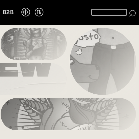
⌕
❉
EN
B2B