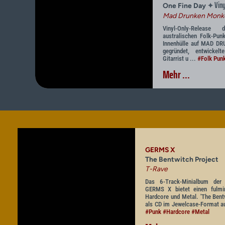
Viny
✦
One Fine Day
Mad Drunken Monk
Vinyl-Only-Release
australischen Folk-Pun
Innenhülle auf MAD D
gegründet, entwickel
Gitarrist u ...
#Folk Pun
Mehr ...
GERMS X
The Bentwitch Project
T-Rave
Das 6-Track-Minialbum der
GERMS X bietet einen fulmi
Hardcore und Metal. 'The Bentw
als CD im Jewelcase-Format a
#Punk
#Hardcore
#Metal