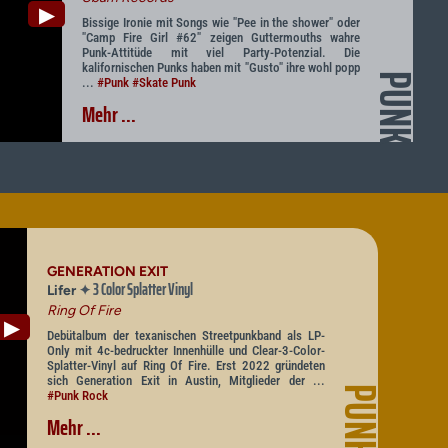
▶
Bissige Ironie mit Songs wie "Pee in the shower" oder
"Camp Fire Girl #62" zeigen Guttermouths wahre
Punk-Attitüde mit viel Party-Potenzial. Die
kalifornischen Punks haben mit "Gusto" ihre wohl popp
PUNK
...
#Punk
#Skate Punk
Mehr ...
GENERATION EXIT
3 Color Splatter Vinyl
✦
Lifer
Ring Of Fire
▶
Debütalbum der texanischen Streetpunkband als LP-
Only mit 4c-bedruckter Innenhülle und Clear-3-Color-
Splatter-Vinyl auf Ring Of Fire. Erst 2022 gründeten
sich Generation Exit in Austin, Mitglieder der ...
PUNK
#Punk Rock
Mehr ...