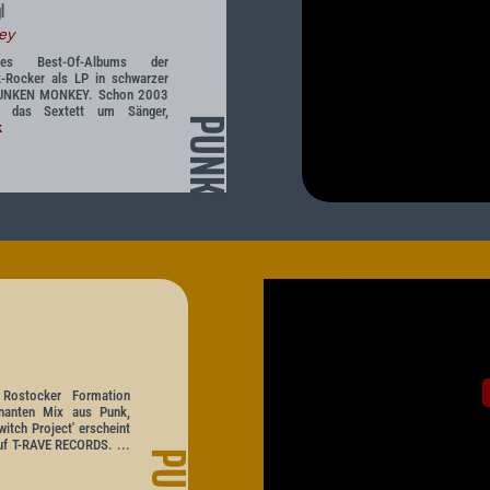
l
ey
 des Best-Of-Albums der
k-Rocker als LP in schwarzer
RUNKEN MONKEY. Schon 2003
te das Sextett um Sänger,
PUNK
k
 Rostocker Formation
nanten Mix aus Punk,
itch Project' erscheint
uf T-RAVE RECORDS. ...
PUNK