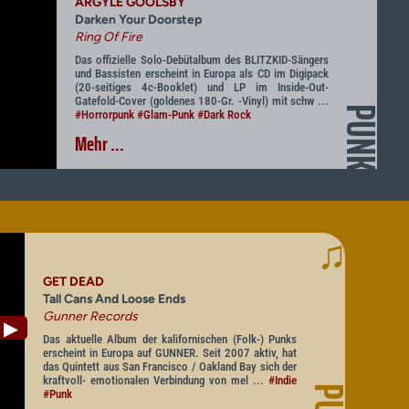
ARGYLE GOOLSBY
Darken Your Doorstep
Ring Of Fire
Das offizielle Solo-Debütalbum des BLITZKID-Sängers
und Bassisten erscheint in Europa als CD im Digipack
(20-seitiges 4c-Booklet) und LP im Inside-Out-
Gatefold-Cover (goldenes 180-Gr. -Vinyl) mit schw ...
PUNK
#Horrorpunk
#Glam-Punk
#Dark Rock
Mehr ...
♫
GET DEAD
Tall Cans And Loose Ends
Gunner Records
▶
Das aktuelle Album der kalifornischen (Folk-) Punks
erscheint in Europa auf GUNNER. Seit 2007 aktiv, hat
das Quintett aus San Francisco / Oakland Bay sich der
kraftvoll- emotionalen Verbindung von mel ...
#Indie
#Punk