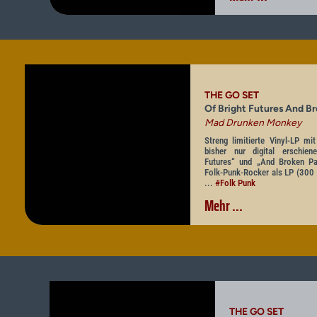
THE GO SET
Of Bright Futures And B
Mad Drunken Monkey
Streng limitierte Vinyl-LP mi
bisher nur digital erschie
Futures“ und „And Broken Pas
Folk-Punk-Rocker als LP (300
...
#Folk Punk
Mehr ...
THE GO SET