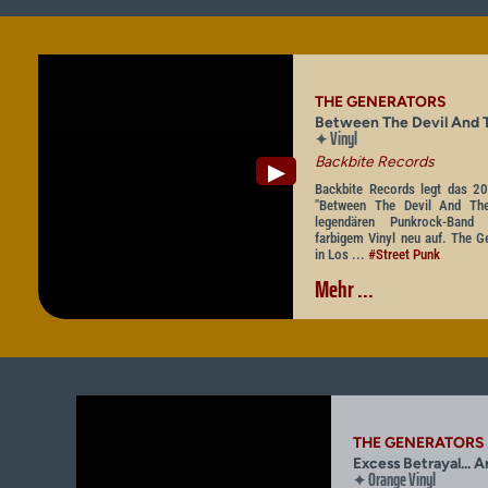
THE GENERATORS
Between The Devil And 
Vinyl
✦
Backbite Records
▶
Backbite Records legt das 2
"Between The Devil And Th
legendären Punkrock-Band
farbigem Vinyl neu auf. The 
in Los ...
#Street Punk
Mehr ...
THE GENERATORS
Excess Betrayal... 
Orange Vinyl
✦