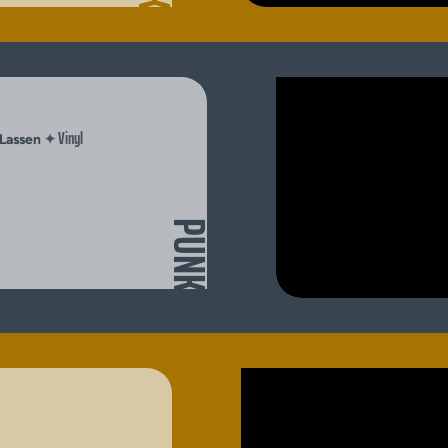
Vinyl
✦
 Lassen
PUNK