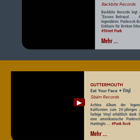
Backbite Records
Backbite Records legt
"Excess Betrayal. . . 
legendären Punkrock-B
Exklusiv für Broken Sile
#Street Punk
Mehr ...
GUTTERMOUTH
Vinyl
✦
Eat Your Face
Sbäm Records
▶
Achtes Album der legen
Kalifornien zum 20-jährigen 
farbige Vinyl erhältlich dank
eine amerikanische Punkro
Huntingto ...
#Punk Rock
Mehr ...