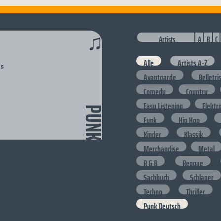
♫
Artists
A
B
C
Alle
Artists A-Z
ts
Avantgarde
Belletri
Comedy
Country
Easy Listening
Elektr
PUNK
Funk
Hip Hop
Kinder
Klassik
Merchandise
Metal
R & B
Reggae
Sachbuch
Schlager
Techno
Thriller
Punk Deutsch