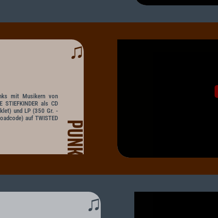
♫
nks mit Musikern von
 STIEFKINDER als CD
klet) und LP (350 Gr. -
loadcode) auf TWISTED
PUNK
♫