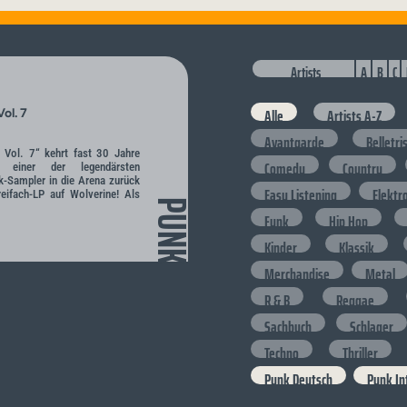
Artists
A
B
C
Alle
Artists A-Z
ol. 7
Avantgarde
Belletri
 Vol. 7“ kehrt fast 30 Jahre
Comedy
Country
 einer der legendärsten
k-Sampler in die Arena zurück
Easy Listening
Elektr
eifach-LP auf Wolverine! Als
PUNK
Funk
Hip Hop
Kinder
Klassik
Merchandise
Metal
R & B
Reggae
Sachbuch
Schlager
Techno
Thriller
Punk Deutsch
Punk In