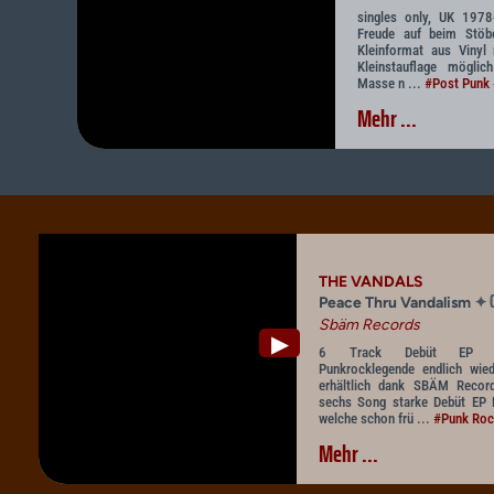
singles only, UK 197
Freude auf beim Stöbe
Kleinformat aus Vinyl
Kleinstauflage mögli
Masse n ...
#Post Punk
Mehr ...
THE VANDALS
C
✦
Peace Thru Vandalism
Sbäm Records
▶
6 Track Debüt EP der
Punkrocklegende endlich wied
erhältlich dank SBÄM Recor
sechs Song starke Debüt EP 
welche schon frü ...
#Punk Roc
Mehr ...