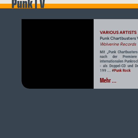
Punk | V
VARIOUS ARTISTS
Punk Chartbusters V
Wolverine Records
Mit „Punk Chartbusters
nach der Premiere
internationalen Punkroc
- als Doppel-CD und Dr
199 ...
#Punk Rock
Mehr ...