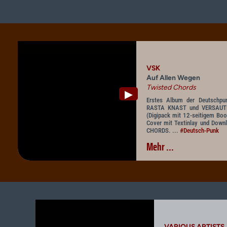
VSK
Auf Allen Wegen
Twisted Chords
▶
Erstes Album der Deutschpu
RASTA KNAST und VERSAUTE
(Digipack mit 12-seitigem Boo
Cover mit Textinlay und Down
CHORDS. ...
#Deutsch-Punk
Mehr ...
VARIOUS ARTISTS