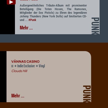
▶
Außergewöhnliches Tribute-Album mit prominenter
Beteiligung (Die Toten Hosen, The Ramones,
Mitglieder der Sex Pistols) zu Ehren des legendären
Johnny Thunders (New York Dolls) auf limitierten CD-
PUNK
und ...
#Punk
Mehr ...
VÄNNAS CASINO
Indie Exclusive
Vinyl
✦
✦
II
Clouds Hill
PUNK
Mehr ...