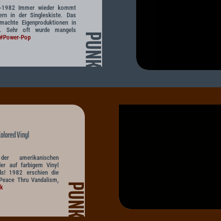
8-1982 Immer wieder kommt
rn in der Singleskiste. Das
 machte Eigenproduktionen in
ch. Sehr oft wurde mangels
PUNK
#Power-Pop
olored Vinyl
 amerikanischen
er auf farbigem Vinyl
ds! 1982 erschien die
Peace Thru Vandalism,
PUNK
k