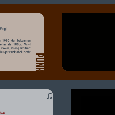
Vinyl
n 1990 der bekannten
rlin als 180gr. Vinyl
Cover, streng limitiert
burger Punklabel Sterbt
PUNK
♫
ax!