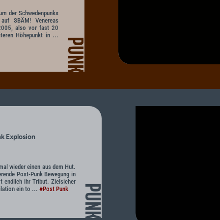
lbum der Schwedenpunks
on auf SBÄM! Venereas
2005, also vor fast 20
teren Höhepunkt in ...
PUNK
nk Explosion
 mal wieder einen aus dem Hut.
rierende Post-Punk Bewegung in
endlich ihr Tribut. Zielsicher
PUNK
lation ein to ...
#Post Punk