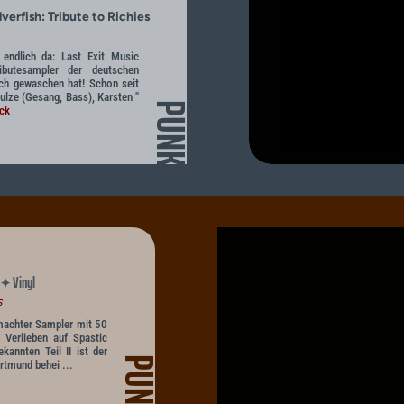
verfish: Tribute to Richies
 endlich da: Last Exit Music
ibutesampler der deutschen
ch gewaschen hat! Schon seit
lze (Gesang, Bass), Karsten "
PUNK
ck
Vinyl
✦
s
emachter Sampler mit 50
 Verlieben auf Spastic
kannten Teil II ist der
PUNK
rtmund behei ...