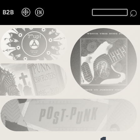
⌕
❉
EN
B2B