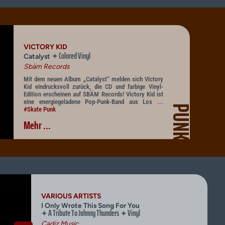
VICTORY KID
Colored Vinyl
✦
Catalyst
Sbäm Records
Mit dem neuen Album „Catalyst“ melden sich Victory
Kid eindrucksvoll zurück, die CD und farbige Vinyl-
Edition erscheinen auf SBÄM Records! Victory Kid ist
eine energiegeladene Pop-Punk-Band aus Los ...
PUNK
#Skate Punk
Mehr ...
VARIOUS ARTISTS
I Only Wrote This Song For You
A Tribute To Johnny Thunders
Vinyl
✦
✦
Cadiz Music