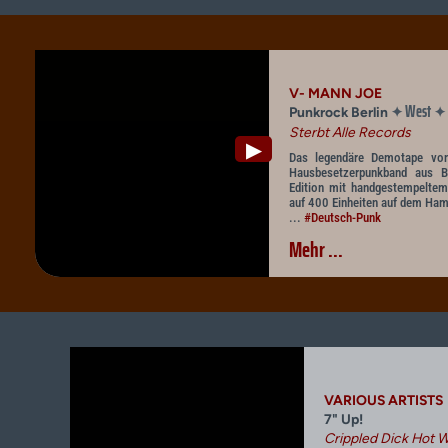
V- MANN JOE
West
✦
✦
Punkrock Berlin
Sterbt Alle Records
▶
Das legendäre Demotape vo
Hausbesetzerpunkband aus Be
Edition mit handgestempeltem 
auf 400 Einheiten auf dem Ham
...
#Deutsch-Punk
Mehr ...
VARIOUS ARTISTS
7" Up!
Crippled Dick Hot W