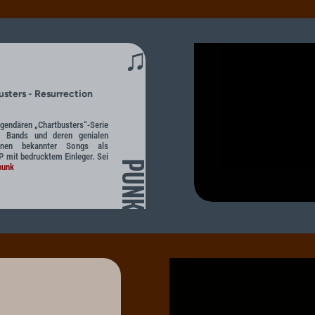
♫
usters - Resurrection
egendären „Chartbusters“-Serie
 Bands und deren genialen
ionen bekannter Songs als
 mit bedrucktem Einleger. Sei
PUNK
punk