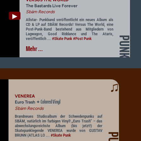
The Bastards Live Forever
Sbäm Records
▶
Allstar- Punkband veröffentlicht ein neues Album als
CD & LP auf SBÄM Records! Versus The World, eine
Post-Punk-Band bestehend aus Mitgliedern von
Lagwagon, Good Riddance und The Ataris,
PUNK
veröffentlich ...
#Skate Punk
#Post Punk
Mehr ...
♫
VENEREA
Colored Vinyl
✦
Euro Trash
Sbäm Records
Brandneues Studioalbum der Schwedenpunks auf
SBÄM, natürlich im farbigen Vinyl! „Euro Trash“ – das
abwechslungsreichste Album (bis jetzt!) der
Skatepunklegende VENEREA wurde von GUSTAV
BRUNN (ATLAS LO ...
#Skate Punk