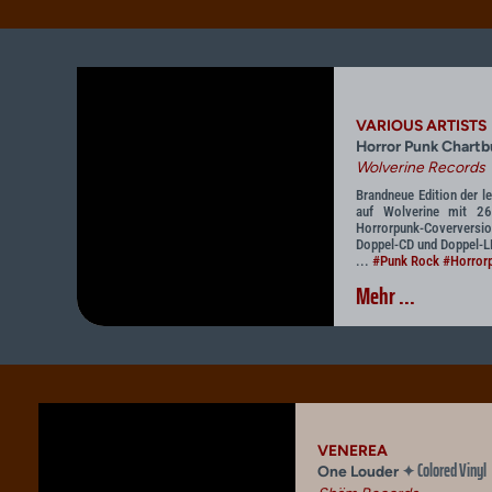
VARIOUS ARTISTS
Horror Punk Chartb
Wolverine Records
Brandneue Edition der l
auf Wolverine mit 26
Horrorpunk-Coververs
Doppel-CD und Doppel-LP
...
#Punk Rock
#Horror
Mehr ...
VENEREA
Colored Vinyl
✦
One Louder