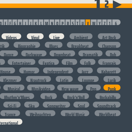
1
2
▶
D
E
F
G
H
I
J
K
L
M
N
O
P
R
S
T
U
V
W
Y
Z
1
6
Videos
Vinyl
Live
Ambient
Art Rock
stik
Biographie
Blues
Breakbeat
Chanson
Dance
Darkwave
Downbeat
Dramatik
Dub
o
Entertainer
Exotica
Film
Folk
Francais
House
Humor
Independent
Jazz
Kabarett
Klezmer
Krautrock
Latin
Lounge
Lyrik
Musical
Musikvideo
New wave
Pop
Punk
Rhythm'n'Blues
Rock
Rock'n'Roll
Rockabilly
Sci-Fi
Ska
Songwriter
Soul
Soundtrack
Trance
Weihnachten
World Music
Worldbeat
ternational