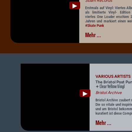
Sbäm Records
▶
Erstmals auf Vinyl: Viertes A
als limitierte Vinyl- Editi
viertes One Louder erschien 
Jahren und markiert einen wei
#Skate Punk
Mehr ...
VARIOUS ARTISTS
The Bristol Post Pu
Clear Yellow Vinyl
✦
▶
Bristol Archive
Bristol Archive zaubert
Die so vitale und inspi
und um Bristol bekommt 
kuratiert ist diese Compi
Mehr ...