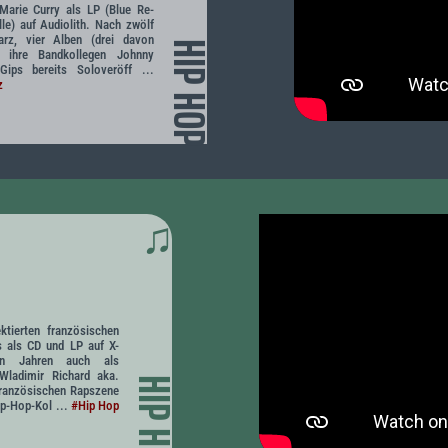
Marie Curry als LP (Blue Re-
lle) auf Audiolith. Nach zwölf
rz, vier Alben (drei davon
HIP HOP
 ihre Bandkollegen Johnny
ips bereits Soloveröff ...
z
♫
tierten französischen
s als CD und LP auf X-
hn Jahren auch als
 Wladimir Richard aka.
HIP HOP
ranzösischen Rapszene
p-Hop-Kol ...
#Hip Hop