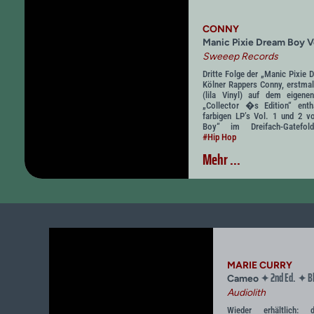
CONNY
Manic Pixie Dream Boy V
Sweeep Records
Dritte Folge der „Manic Pixie 
Kölner Rappers Conny, erstmal
(lila Vinyl) auf dem eigen
„Collector �s Edition“ enth
farbigen LP’s Vol. 1 und 2 v
Boy“ im Dreifach-Gatefo
#Hip Hop
Mehr ...
MARIE CURRY
2nd Ed.
Bl
✦
✦
Cameo
Audiolith
Wieder erhältlich: