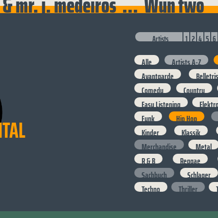
yl & mr. j. medeiros ... Wun two
Artists
1
2
4
5
6
Alle
Artists A-Z
Avantgarde
Belletri
Comedy
Country
Easy Listening
Elektr
Funk
Hip Hop
ITAL
Kinder
Klassik
Merchandise
Metal
R & B
Reggae
Sachbuch
Schlager
Techno
Thriller