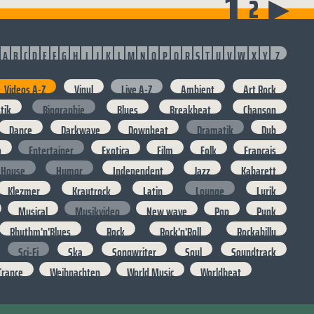
1
2
▶
A
B
C
D
E
F
G
H
I
J
K
L
M
N
O
P
Q
R
S
T
U
V
W
X
Y
Z
Videos A-Z
Vinyl
Live A-Z
Ambient
Art Rock
stik
Biographie
Blues
Breakbeat
Chanson
Dance
Darkwave
Downbeat
Dramatik
Dub
o
Entertainer
Exotica
Film
Folk
Francais
House
Humor
Independent
Jazz
Kabarett
Klezmer
Krautrock
Latin
Lounge
Lyrik
Musical
Musikvideo
New wave
Pop
Punk
Rhythm'n'Blues
Rock
Rock'n'Roll
Rockabilly
Sci-Fi
Ska
Songwriter
Soul
Soundtrack
Trance
Weihnachten
World Music
Worldbeat