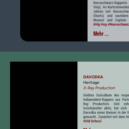
Neonschwarz-Rapperin 
Vinyl, 4c-Kartoninnenhü
Jahren mit Neonschwa
Charts) und nachdem
Mauser und Captain G
#Hip Hop
#Neonschwar
Mehr ...
DAVODKA
Heritage
X-Ray Production
Siebtes Soloalbum des respek
Independent-Rappers aus Pari
Ray Production. Seit ze
Solokünstler aktiv, hat sich
Davodka einen Namen in der f
gemacht. Zunächst mit dem Hi
#Old School