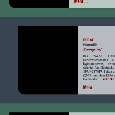
Mehr ...
ESRAP
Mamafih
Springstoff
Das zweite Album
Geschwisterpaares 
hypermodernen, diver
Oriental-Rap-Clubtr
SPRINGSTOFF. Schon au
(2019), mit dem ESRA 
Heimatstad ...
#Hip Hop
Mehr ...