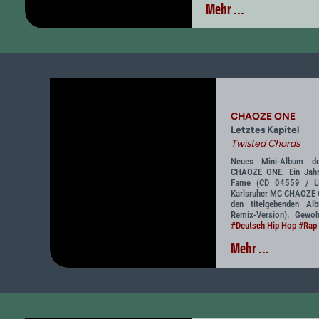
Mehr ...
CHAOZE ONE
Letztes Kapitel
Twisted Chords
Neues Mini-Album d
CHAOZE ONE. Ein Jahr
Fame (CD 04559 / LP 
Karlsruher MC CHAOZE O
den titelgebenden Al
Remix-Version). Gewoh
#Deutsch Hip Hop
#Rap
Mehr ...