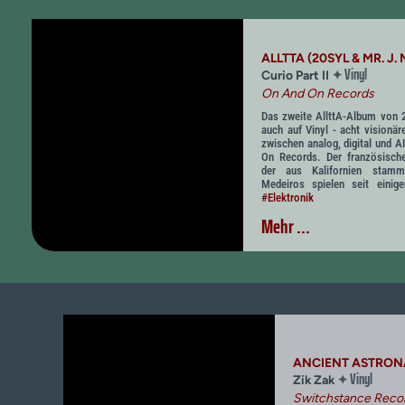
ALLTTA (20SYL & MR. J.
Vinyl
✦
Curio Part II
On And On Records
Das zweite AllttA-Album von 
auch auf Vinyl - acht visionä
zwischen analog, digital und A
On Records. Der französisch
der aus Kalifornien stam
Medeiros spielen seit einig
#Elektronik
Mehr ...
ANCIENT ASTRON
Vinyl
✦
Zik Zak
Switchstance Reco