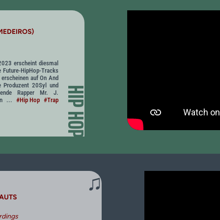
 MEDEIROS)
2023 erscheint diesmal
re Future-HipHop-Tracks
I erscheinen auf On And
e Produzent 20Syl und
HIP HOP
mende Rapper Mr. J.
en ...
#Hip Hop
#Trap
♫
AUTS
rdings