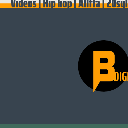
Videos | Hip hop | Alltta | 20s
DIG