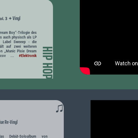
Vinyl
✦
ol. 3
Dream Boy“-Trilogie des
s auch physisch als LP
en Label Sweeep - die
ält auf zwei weiteren
HIP HOP
on „Manic Pixie Dream
ldcov ...
#Elektronik
♫
ue Re-Vinyl
 das Debüt-Soloalbum von