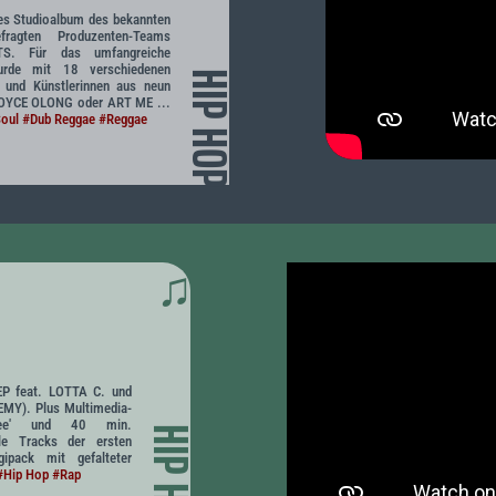
tes Studioalbum des bekannten
fragten Produzenten-Teams
S. Für das umfangreiche
urde mit 18 verschiedenen
HIP HOP
n und Künstlerinnen aus neun
JOYCE OLONG oder ART ME ...
oul
#Dub Reggae
#Reggae
♫
P feat. LOTTA C. und
Y). Plus Multimedia-
esee' und 40 min.
HIP HOP
lle Tracks der ersten
pack mit gefalteter
#Hip Hop
#Rap