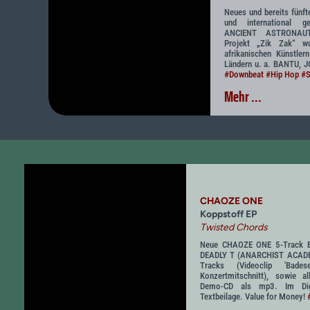
Neues und bereits fünf
und international ge
ANCIENT ASTRONAUT
Projekt „Zik Zak“ w
afrikanischen Künstler
Ländern u. a. BANTU, 
#Downbeat
#Hip Hop
#S
Mehr ...
CHAOZE ONE
Koppstoff EP
Twisted Chords
Neue CHAOZE ONE 5-Track E
DEADLY T (ANARCHIST ACADEM
Tracks (Videoclip 'Bad
Konzertmitschnitt), sowie a
Demo-CD als mp3. Im Digi
Textbeilage. Value for Money!