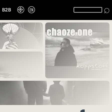
⌕
❉
EN
B2B