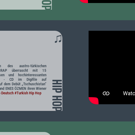
♫
 des austro-türkischen
ESRAP überrascht mit 15
sen und hochinteressanten
acks - CD im Digifile auf
HIP HOP
f dem Debüt „Tschuschistan“
und ENES ÖZMEN ihren Wiener
 Deutsch
#Turkish Hip Hop