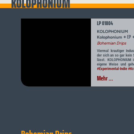
KOLOPHONIUM
LP 01804
KOLOPHONIUM
EP
✦
Kolophonium
Bohemian Drips
Viermal krautiger Indus
der sich an so gar kein
lässt. KOLOPHONIUM in
eigene Weise und gehe
#Experimental-Indie
#Kr
Mehr ...