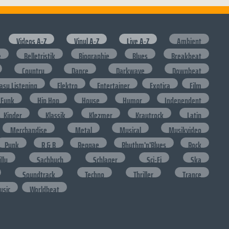
Videos A-Z
Vinyl A-Z
Live A-Z
Ambient
e
Belletristik
Biographie
Blues
Breakbeat
Country
Dance
Darkwave
Downbeat
asy Listening
Elektro
Entertainer
Exotica
Film
Funk
Hip Hop
House
Humor
Independent
Kinder
Klassik
Klezmer
Krautrock
Latin
Merchandise
Metal
Musical
Musikvideo
Punk
R & B
Reggae
Rhythm'n'Blues
Rock
lly
Sachbuch
Schlager
Sci-Fi
Ska
Soundtrack
Techno
Thriller
Trance
usic
Worldbeat