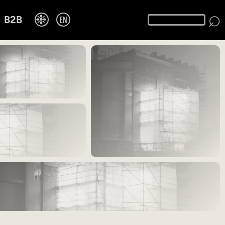
⌕
❉
EN
B2B