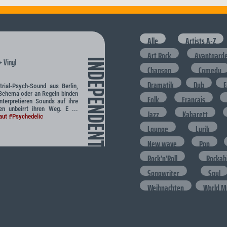
Alle
Artists A-Z
Art Rock
Avantgard
Vinyl
INDEPENDENT
✦
Chanson
Comedy
Dramatik
Dub
E
trial-Psych-Sound aus Berlin,
 Schema oder an Regeln binden
Folk
Francais
terpretieren Sounds auf ihre
n unbeirrt ihren Weg. E ...
Jazz
Kabarett
aut
#Psychedelic
Lounge
Lyrik
New wave
Pop
Rock'n'Roll
Rockabi
Songwriter
Soul
Weihnachten
World M