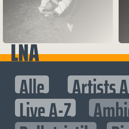
LNA
Alle
Artists 
Live A-Z
Ambi