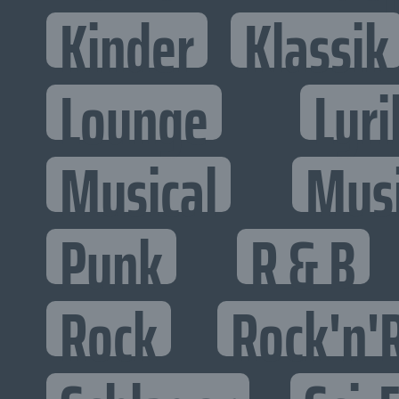
Kinder
Klassik
Lounge
Lyri
Musical
Mus
Punk
R & B
Rock
Rock'n'R