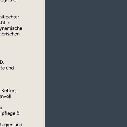
it echter
ht in
dynamische
tlerischen
D,
ate und
 Ketten,
nnvoll
er
ilpflege &
ategien und