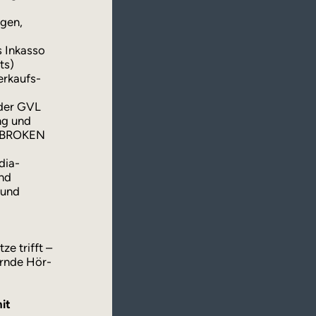
ngen,
s Inkasso
ts)
erkaufs-
 der GVL
ng und
g BROKEN
dia-
nd
 und
ze trifft –
ernde Hör-
it