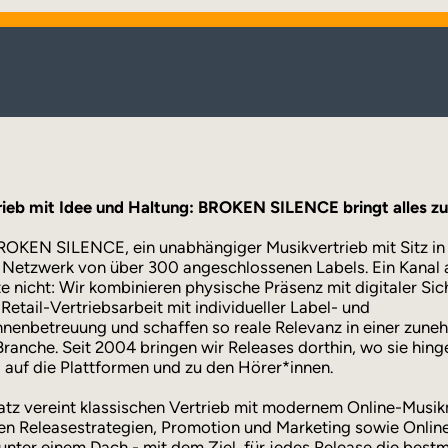
rieb mit Idee und Haltung: BROKEN SILENCE bringt alles 
BROKEN SILENCE, ein unabhängiger Musikvertrieb mit Sitz i
Netzwerk von über 300 angeschlossenen Labels. Ein Kanal a
te nicht: Wir kombinieren physische Präsenz mit digitaler Sic
 Retail-Vertriebsarbeit mit individueller Label- und
nnenbetreuung und schaffen so reale Relevanz in einer zun
 Branche. Seit 2004 bringen wir Releases dorthin, wo sie hing
, auf die Plattformen und zu den Hörer*innen.
tz vereint klassischen Vertrieb mit modernem Online-Musik
len Releasestrategien, Promotion und Marketing sowie Onli
nter einem Dach - mit dem Ziel, für jedes Release die best