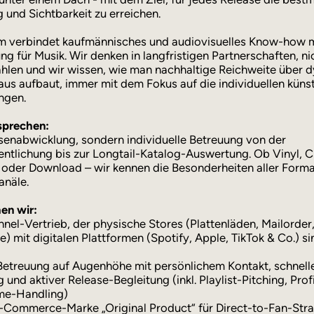
g und Sichtbarkeit zu erreichen.
m verbindet kaufmännisches und audiovisuelles Know-how m
ng für Musik. Wir denken in langfristigen Partnerschaften, nic
hlen und wir wissen, wie man nachhaltige Reichweite über 
aus aufbaut, immer mit dem Fokus auf die individuellen küns
ngen.
sprechen:
enabwicklung, sondern individuelle Betreuung von der
entlichung bis zur Longtail-Katalog-Auswertung. Ob Vinyl, C
oder Download – wir kennen die Besonderheiten aller Form
anäle.
en wir:
nnel-Vertrieb, der physische Stores (Plattenläden, Mailorder,
) mit digitalen Plattformen (Spotify, Apple, TikTok & Co.) si
 Betreuung auf Augenhöhe mit persönlichem Kontakt, schnell
und aktiver Release-Begleitung (inkl. Playlist-Pitching, Prof
ime-Handling)
-Commerce-Marke „Original Product“ für Direct-to-Fan-Str