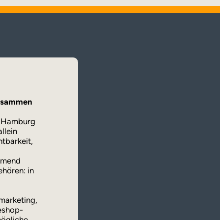
zusammen
n Hamburg
llein
htbarkeit,
ehmend
ehören: in
marketing,
neshop-
mögliche