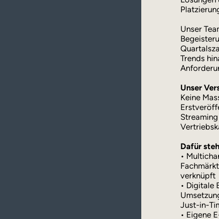
Platzierun
Unser Tea
Begeisteru
Quartalsza
Trends hin
Anforderu
Unser Ver
Keine Mass
Erstveröff
Streaming 
Vertriebsk
Dafür steh
• Multicha
Fachmärkte
verknüpft
• Digitale
Umsetzung 
Just-in-T
• Eigene E