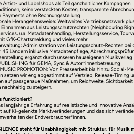
le Artist- und Labelshops als Teil ganzheitlicher Kampagnen
nditionen, keine versteckten Kosten, transparente Abrechnu
e Payments ohne Rechnungsstellung
ionale Herangehensweise: Weltweites Vertriebsnetzwerk plu
r Einnahmen aus Leistungsschutzrechten (Neighbouring Righ
Services, u.a. Metadatenhandling, Herstellungsservice, Tourv
mit GfK-Chartsmeldung und vieles mehr
rwaltung: Administration von Leistungsschutz-Rechten bei
er 45 Ländern inklusive Metadatenpflege, Abrechnungsprüfu
tserstellung ergänzt durch unseren hauseigenen Musikverla
UBLISHING für GEMA, Sync & Autor*innenbetreuung
MUSIC PROMOTION: Von Pressearbeit bis hin zu Social-Me
 setzen wir eng abgestimmt auf Vertrieb, Release-Timing u
en auf passgenaue Maßnahmen, um Reichweite, Sichtbarkeit
 nachhaltig zu steigern.
 funktioniert?
ns langjährige Erfahrung auf realistische und innovative Ansät
t auf KI-gelenkte Marktveränderungen und das sich veränd
mverhalten der Endverbraucher*innen.
LENCE steht für Unabhängigkeit mit Struktur, für Musik m