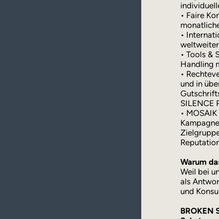
individuel
• Faire Ko
monatlich
• Internat
weltweite
• Tools & 
Handling 
• Rechteve
und in üb
Gutschrif
SILENCE P
• MOSAIK 
Kampagnen
Zielgrupp
Reputation
Warum das
Weil bei u
als Antwor
und Konsu
BROKEN SI