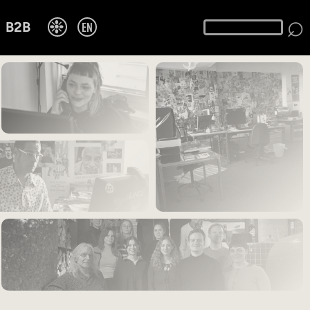
⌕
❉
EN
B2B