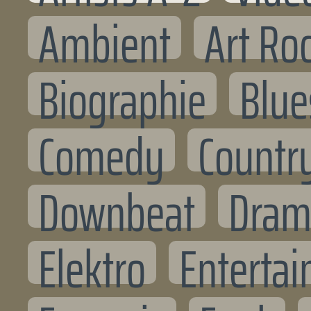
Ambient
Art Ro
Biographie
Blue
Comedy
Countr
Downbeat
Dram
Elektro
Entertai