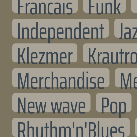
Francais
Funk
Independent
Ja
Klezmer
Krautr
Merchandise
Me
New wave
Pop
Rhythm'n'Blues