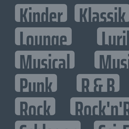
Kinder
Klassik
Lounge
Lyri
Musical
Mus
Punk
R & B
Rock
Rock'n'R