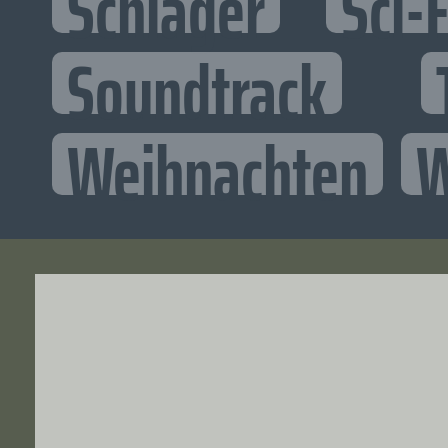
Schlager
Sci-F
Soundtrack
Weihnachten
W