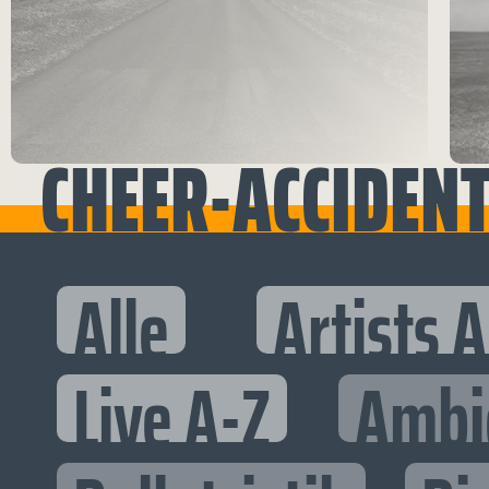
CHEER-ACCIDEN
Alle
Artists 
Live A-Z
Ambi