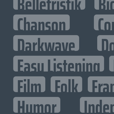
Belletristik
Bi
Chanson
Co
Darkwave
D
Easy Listening
Film
Folk
Fra
Humor
Inde