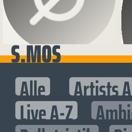
S.MOS
Alle
Artists 
Live A-Z
Ambi