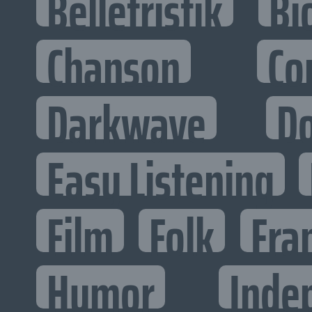
Belletristik
Bi
Chanson
Co
Darkwave
D
Easy Listening
Film
Folk
Fra
Humor
Inde