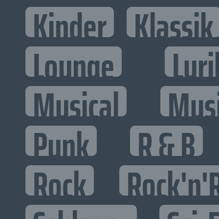
Kinder
Klassik
Lounge
Lyri
Musical
Mus
Punk
R & B
Rock
Rock'n'R