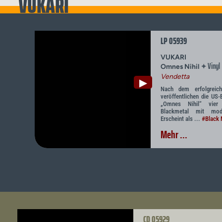
VUKARI
LP 05939
VUKARI
Vinyl
✦
Omnes Nihil
Vendetta
▶
Nach dem erfolgreic
veröffentlichen die US
„Omnes Nihil“ vier
Blackmetal mit mode
Erscheint als ...
#Black 
Mehr ...
CD 05929