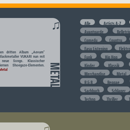
♫
Alle
Artists A-Z
Avantgarde
Belletri
Comedy
Country
Easy Listening
Elektr
hen dritten Album „Aevum“
Funk
Hip Hop
-Blackmetaller VUKARI nun mit
 neue Songs. Klassischer
Kinder
Klassik
METAL
rnen Shoegaze-Elementen.
Metal
Merchandise
Metal
R & B
Reggae
Sachbuch
Schlager
Techno
Thriller
♫