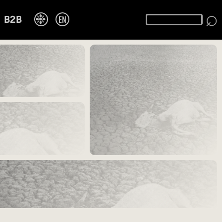
⌕
❉
EN
B2B