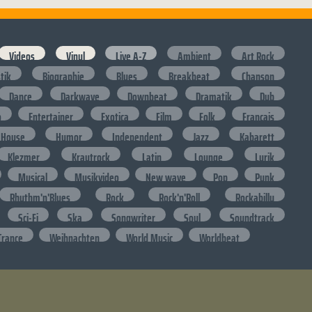
Videos
Vinyl
Live A-Z
Ambient
Art Rock
stik
Biographie
Blues
Breakbeat
Chanson
Dance
Darkwave
Downbeat
Dramatik
Dub
o
Entertainer
Exotica
Film
Folk
Francais
House
Humor
Independent
Jazz
Kabarett
Klezmer
Krautrock
Latin
Lounge
Lyrik
Musical
Musikvideo
New wave
Pop
Punk
Rhythm'n'Blues
Rock
Rock'n'Roll
Rockabilly
Sci-Fi
Ska
Songwriter
Soul
Soundtrack
Trance
Weihnachten
World Music
Worldbeat